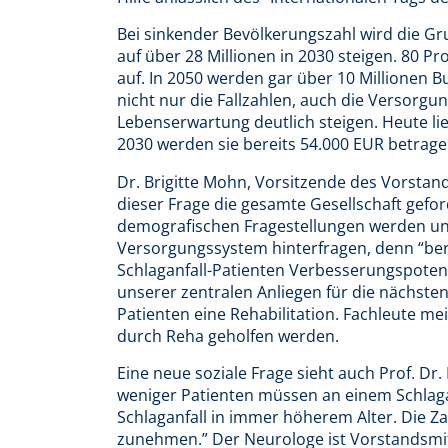
Bei sinkender Bevölkerungszahl wird die Gr
auf über 28 Millionen in 2030 steigen. 80 Pr
auf. In 2050 werden gar über 10 Millionen B
nicht nur die Fallzahlen, auch die Versorgu
Lebenserwartung deutlich steigen. Heute lie
2030 werden sie bereits 54.000 EUR betrage
Dr. Brigitte Mohn, Vorsitzende des Vorstands
dieser Frage die gesamte Gesellschaft gefo
demografischen Fragestellungen werden uns
Versorgungssystem hinterfragen, denn “berei
Schlaganfall-Patienten Verbesserungspotenzi
unserer zentralen Anliegen für die nächsten
Patienten eine Rehabilitation. Fachleute m
durch Reha geholfen werden.
Eine neue soziale Frage sieht auch Prof. D
weniger Patienten müssen an einem Schlag
Schlaganfall in immer höherem Alter. Die Zah
zunehmen.” Der Neurologe ist Vorstandsmitg