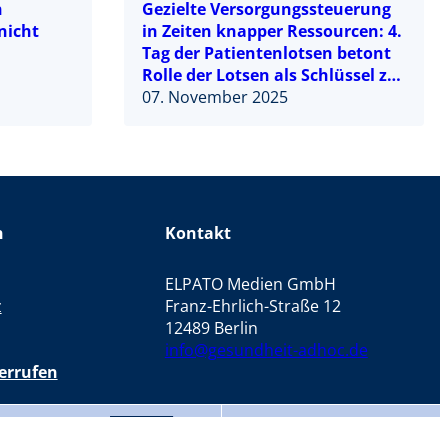
n
Gezielte Versorgungssteuerung
nicht
in Zeiten knapper Ressourcen: 4.
Tag der Patientenlotsen betont
Rolle der Lotsen als Schlüssel zur
effizienten Patientensteuerung
07. November 2025
n
Kontakt
ELPATO Medien GmbH
z
Franz-Ehrlich-Straße 12
12489 Berlin
info@gesundheit-adhoc.de
errufen