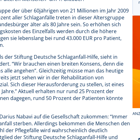
uppe der über 60jährigen von 21 Millionen im Jahr 2009
ozent aller Schlaganfälle treten in dieser Altersgruppe
undesbürger älter als 80 Jahre sein. So erhöhen sich
ngskosten des Einzelfalls werden durch die höhere
gen sie lebenslang bei rund 43.000 EUR pro Patient,
n.
 der Stiftung Deutsche Schlaganfall-Hilfe, sieht in
rdert. “Wir brauchen einen breiten Konsens, denn die
 alle angehen”. Gleichzeitig müsse man das heutige
ts jetzt sehen wir in der Rehabilitation von
al. Sich dieser Herausforderung zu stellen, ist eines
 Jahre.” Aktuell erhalten nur rund 25 Prozent der
einen dagegen, rund 50 Prozent der Patienten könnte
ANZ
r. Darius Nabavi auf die Gesellschaft zukommen: “Immer
anfall sterben. Allerdings bekommen die Menschen den
l der Pflegefälle wird wahrscheinlich deutlich
lied der Stiftung Deutsche Schlaganfall-Hilfe und