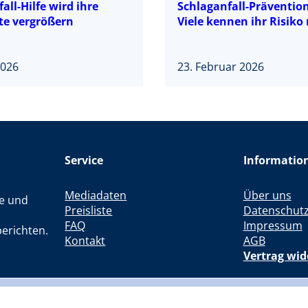
all-Hilfe wird ihre
Schlaganfall-Präventio
te vergrößern
Viele kennen ihr Risiko 
2026
23. Februar 2026
Service
Informatio
Mediadaten
Über uns
le und
Preisliste
Datenschut
FAQ
Impressum
erichten.
Kontakt
AGB
Vertrag wid