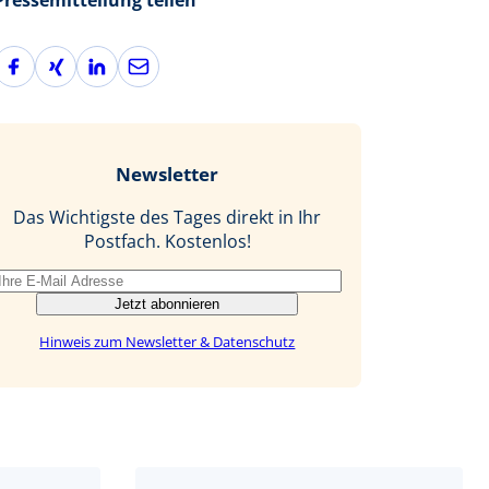
F
X
L
E
a
i
i
-
c
n
n
M
e
g
k
a
b
e
i
Newsletter
o
d
l
o
I
Das Wichtigste des Tages direkt in Ihr
k
n
Postfach. Kostenlos!
Jetzt abonnieren
Hinweis zum Newsletter & Datenschutz