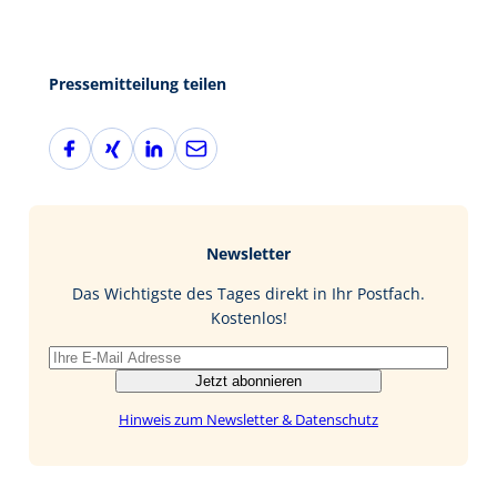
Pressemitteilung teilen
F
X
L
E
a
i
i
-
c
n
n
M
e
g
k
a
b
e
i
Newsletter
o
d
l
o
I
Das Wichtigste des Tages direkt in Ihr Postfach.
k
n
Kostenlos!
Jetzt abonnieren
Hinweis zum Newsletter & Datenschutz