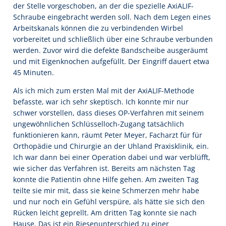
der Stelle vorgeschoben, an der die spezielle AxiALIF-
Schraube eingebracht werden soll. Nach dem Legen eines
Arbeitskanals können die zu verbindenden Wirbel
vorbereitet und schließlich über eine Schraube verbunden
werden. Zuvor wird die defekte Bandscheibe ausgeräumt
und mit Eigenknochen aufgefüllt. Der Eingriff dauert etwa
45 Minuten.
Als ich mich zum ersten Mal mit der AxiALIF-Methode
befasste, war ich sehr skeptisch. Ich konnte mir nur
schwer vorstellen, dass dieses OP-Verfahren mit seinem
ungewöhnlichen Schlüsselloch-Zugang tatsächlich
funktionieren kann, räumt Peter Meyer, Facharzt für für
Orthopädie und Chirurgie an der Uhland Praxisklinik, ein.
Ich war dann bei einer Operation dabei und war verblüfft,
wie sicher das Verfahren ist. Bereits am nächsten Tag
konnte die Patientin ohne Hilfe gehen. Am zweiten Tag
teilte sie mir mit, dass sie keine Schmerzen mehr habe
und nur noch ein Gefühl verspüre, als hätte sie sich den
Rücken leicht geprellt. Am dritten Tag konnte sie nach
Hause. Das ist ein Riesenunterschied zu einer