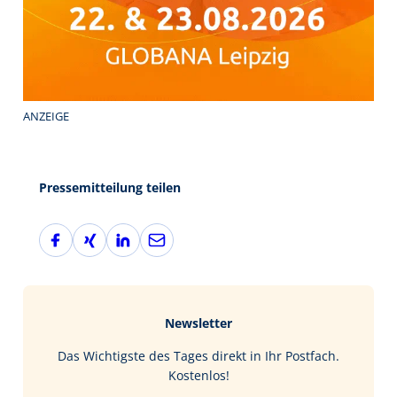
ANZEIGE
Pressemitteilung teilen
F
X
L
E
a
i
i
-
c
n
n
M
e
g
k
a
b
e
i
Newsletter
o
d
l
o
I
Das Wichtigste des Tages direkt in Ihr Postfach.
k
n
Kostenlos!