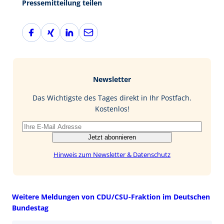
Pressemitteilung teilen
F
X
L
E
a
i
i
-
c
n
n
M
e
g
k
a
b
e
i
Newsletter
o
d
l
o
I
Das Wichtigste des Tages direkt in Ihr Postfach.
k
n
Kostenlos!
Jetzt abonnieren
Hinweis zum Newsletter & Datenschutz
Weitere Meldungen von CDU/CSU-Fraktion im Deutschen
Bundestag