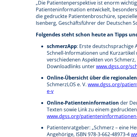
„Die Patientenperspektive ist enorm wichtig
Patienteninformation entwickelt, besonder
die gedruckte Patientenbroschüre, speziel
Isenberg, Geschäftsführer der Deutschen Sc
Folgendes steht schon heute an Tipps un
schmerzApp
: Erste deutschsprachige
Schnell-Informationen und Kurzartikel
verschiedenen Aspekten von Schmerz,
Downloadlinks unter
www.dgss.org/sc
Online-Übersicht über die regionalen
SchmerzLOS e. V.
www.dgss.org/patient
e-v
Online-Patienteninformation
der Deu
Texten sowie Link zu einem gedruckten
www.dgss.org/patienteninformationen-
Patientenratgeber: „Schmerz – eine He
Angehörige, ISBN 978-3-662-48973-4
ww