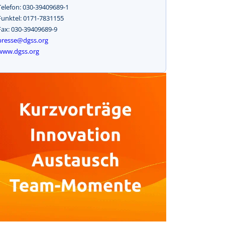
Telefon: 030-39409689-1
Funktel: 0171-7831155
Fax: 030-39409689-9
presse@dgss.org
www.dgss.org