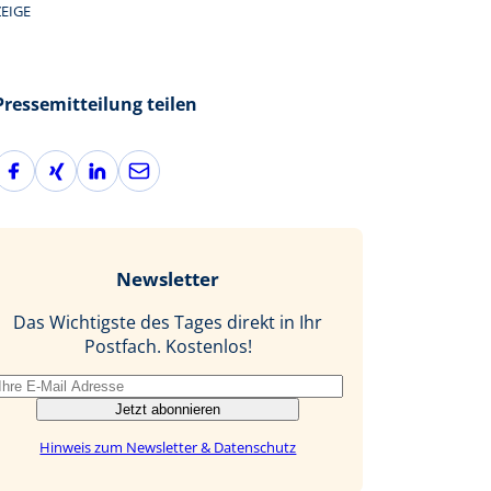
EIGE
Pressemitteilung teilen
F
X
L
E
a
i
i
-
c
n
n
M
e
g
k
a
b
e
i
Newsletter
o
d
l
o
I
Das Wichtigste des Tages direkt in Ihr
k
n
Postfach. Kostenlos!
Jetzt abonnieren
Hinweis zum Newsletter & Datenschutz