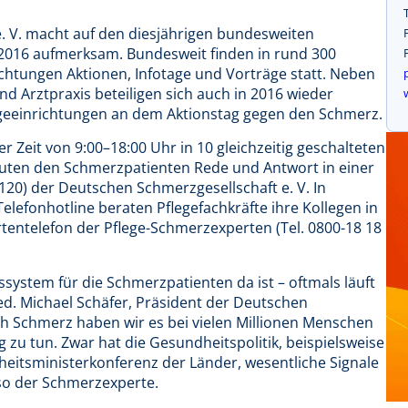
e. V. macht auf den diesjährigen bundesweiten
 2016 aufmerksam. Bundesweit finden in rund 300
ichtungen Aktionen, Infotage und Vorträge statt. Neben
d Arztpraxis beteiligen sich auch in 2016 wieder
geeinrichtungen an dem Aktionstag gegen den Schmerz.
er Zeit von 9:00–18:00 Uhr in 10 gleichzeitig geschalteten
uten den Schmerzpatienten Rede und Antwort in einer
 120) der Deutschen Schmerzgesellschaft e. V. In
lefonhotline beraten Pflegefachkräfte ihre Kollegen in
tentelefon der Pflege-Schmerzexperten (Tel. 0800-18 18
system für die Schmerzpatienten da ist – oftmals läuft
med. Michael Schäfer, Präsident der Deutschen
ch Schmerz haben wir es bei vielen Millionen Menschen
 zu tun. Zwar hat die Gesundheitspolitik, beispielsweise
heitsministerkonferenz der Länder, wesentliche Signale
, so der Schmerzexperte.