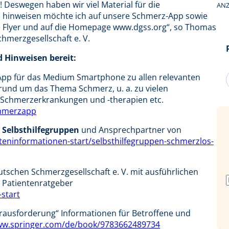
! Deswegen haben wir viel Material für die
ANZ
s hinweisen möchte ich auf unsere Schmerz-App sowie
le Flyer und auf die Homepage www.dgss.org“, so Thomas
hmerzgesellschaft e. V.
d Hinweisen bereit:
 App für das Medium Smartphone zu allen relevanten
 rund um das Thema Schmerz, u. a. zu vielen
 Schmerzerkrankungen und -therapien etc.
hmerzapp
 Selbsthilfegruppen
und Ansprechpartner von
eninformationen-start/selbsthilfegruppen-schmerzlos-
tschen Schmerzgesellschaft e. V. mit ausführlichen
 Patientenratgeber
start
rausforderung“ Informationen für Betroffene und
w.springer.com/de/book/9783662489734