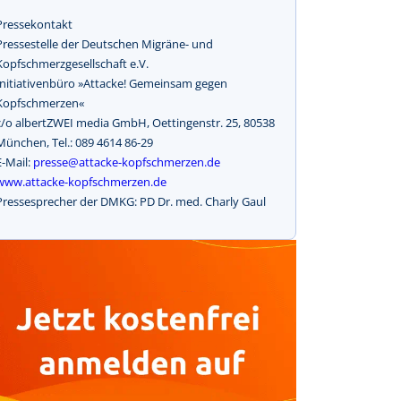
Pressekontakt
Pressestelle der Deutschen Migräne- und
Kopfschmerzgesellschaft e.V.
Initiativenbüro »Attacke! Gemeinsam gegen
Kopfschmerzen«
c/o albertZWEI media GmbH, Oettingenstr. 25, 80538
München, Tel.: 089 4614 86-29
E-Mail:
presse@attacke-kopfschmerzen.de
www.attacke-kopfschmerzen.de
Pressesprecher der DMKG: PD Dr. med. Charly Gaul