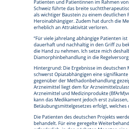
Patienten und Patientinnen im Rahmen von 
Schweiz führte das breite suchttherapeuti
als wichtiger Baustein zu einem deutliche
Heroinabhängiger. Zudem hat durch die Med
erheblich an Attraktivität verloren.
“Für viele jahrelang abhängige Patienten ist
dauerhaft und nachhaltig in den Griff zu b
die Hand zu nehmen. Ich setze mich deshalb
Diamorphinbehandlung in die Regelversorg
Hintergrund: Die Ergebnisse im deutschen M
schwerst Opiatabhängigen eine signifikant
gegenüber der Methadonbehandlung gezeigt
Arzneimittel liegt dem für Arzneimittelzul
Arzneimittel und Medizinprodukte (BfArM)vor
kann das Medikament jedoch erst zulassen
Betäubungsmittelgesetzes erfolgt, welches 
Die Patienten des deutschen Projekts werde
behandelt. Für eine geregelte Weiterbehand