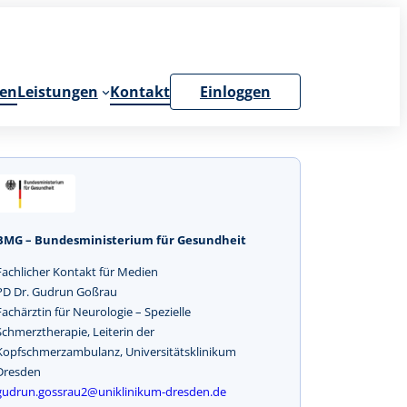
en
Leistungen
Kontakt
Einloggen
BMG – Bundesministerium für Gesundheit
Fachlicher Kontakt für Medien
PD Dr. Gudrun Goßrau
Fachärztin für Neurologie – Spezielle
Schmerztherapie, Leiterin der
Kopfschmerzambulanz, Universitätsklinikum
Dresden
gudrun.gossrau2@uniklinikum-dresden.de