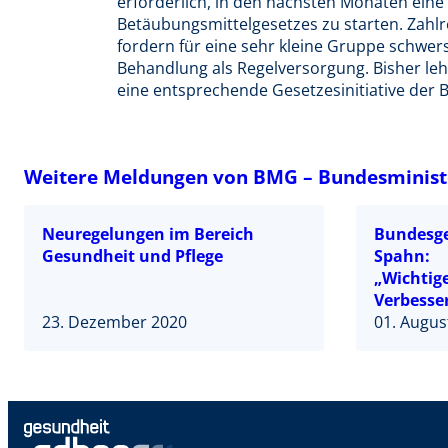
erforderlich, in den nächsten Monaten eine
Betäubungsmittelgesetzes zu starten. Zahl
fordern für eine sehr kleine Gruppe schwer
Behandlung als Regelversorgung. Bisher le
eine entsprechende Gesetzesinitiative der 
Weitere Meldungen von BMG – Bundesminist
Neuregelungen im Bereich
Bundesge
Gesundheit und Pflege
Spahn:
„Wichtig
Verbesser
23. Dezember 2020
Kabinett
01. Augus
Pflegepe