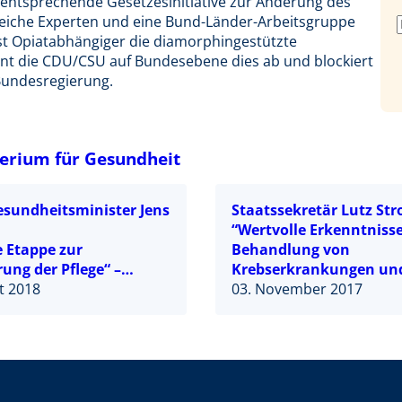
 entsprechende Gesetzesinitiative zur Änderung des
reiche Experten und eine Bund-Länder-Arbeitsgruppe
st Opiatabhängiger die diamorphingestützte
hnt die CDU/CSU auf Bundesebene dies ab und blockiert
Bundesregierung.
erium für Gesundheit
sundheitsminister Jens
Staatssekretär Lutz Str
“Wertvolle Erkenntnisse
e Etappe zur
Behandlung von
ung der Pflege“ –
Krebserkrankungen un
 beschließt
t 2018
chronischen Infektione
03. November 2017
rsonal-Stärkungsgesetz