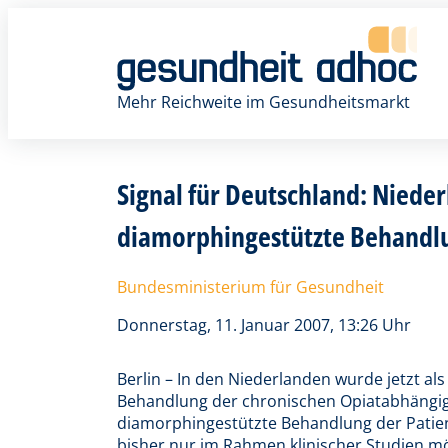
Zum
Inhalt
springen
Mehr Reichweite im Gesundheitsmarkt
Signal für Deutschland: Niede
diamorphingestützte Behandl
Bundesministerium für Gesundheit
Donnerstag, 11. Januar 2007, 13:26 Uhr
Berlin – In den Niederlanden wurde jetzt a
Behandlung der chronischen Opiatabhängigke
diamorphingestützte Behandlung der Patien
bisher nur im Rahmen klinischer Studien mögl