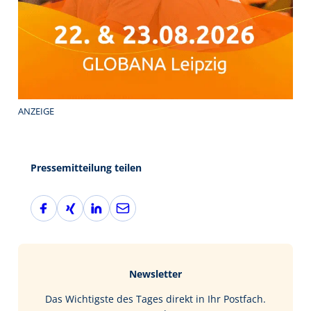
ANZEIGE
Pressemitteilung teilen
F
X
L
E
a
i
i
-
c
n
n
M
e
g
k
a
b
e
i
Newsletter
o
d
l
o
I
Das Wichtigste des Tages direkt in Ihr Postfach.
k
n