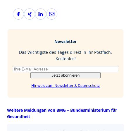
F
X
L
E
a
i
i
-
c
n
n
M
e
g
k
a
b
e
i
Newsletter
o
d
l
o
I
Das Wichtigste des Tages direkt in Ihr Postfach.
k
n
Kostenlos!
Jetzt abonnieren
Hinweis zum Newsletter & Datenschutz
Weitere Meldungen von BMG – Bundesministerium für
Gesundheit