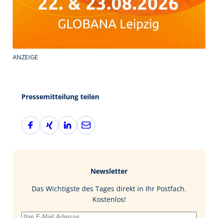
ANZEIGE
Pressemitteilung teilen
F
X
L
E
a
i
i
-
c
n
n
M
e
g
k
a
b
e
i
Newsletter
o
d
l
o
I
Das Wichtigste des Tages direkt in Ihr Postfach.
k
n
Kostenlos!