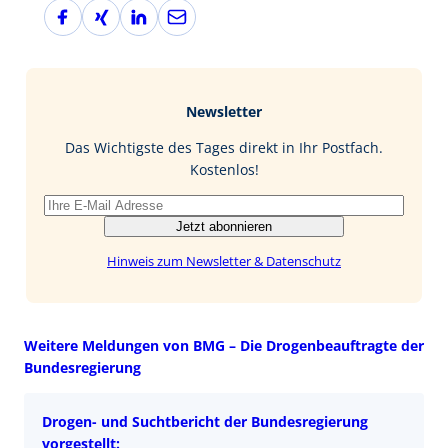
F
X
L
E
a
i
i
-
c
n
n
M
e
g
k
a
b
e
i
Newsletter
o
d
l
o
I
Das Wichtigste des Tages direkt in Ihr Postfach.
k
n
Kostenlos!
Jetzt abonnieren
Hinweis zum Newsletter & Datenschutz
Weitere Meldungen von BMG – Die Drogenbeauftragte der
Bundesregierung
Drogen- und Suchtbericht der Bundesregierung
vorgestellt: