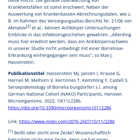
diese Pflicht. Die genaue Überwachung von
Krankheitsfällen ist somit erschwert. Neben der
Auswertung von Krankenkassen-Abrechnungsdaten, wie z.
B. im Rahmen des Versorgungsatlas-Berichts Nr. 21/06 von
[2]
Akmatov
et al., können Antikörper-Untersuchungen
Einblicke in das Infektionsgeschehen gewähren. „Allerding
muss hier erwähnt werden, dass ein Antikörpernachweis
in unserer Studie nicht unbedingt mit einer Borreliose-
Erkrankung einhergegangen sein muss“, so Max J.
Hassenstein.
Publikationstitel
: Hassenstein MJ, Janzen I, Krause G,
Harries M, Melhorn V, Kerrinnes T, Kemmling Y, Castell S.
Seroepidemiology of Borrelia burgdorferi s.l. among
German National Cohort (NAKO) Participants, Hanover.
Microorganisms. 2022; 10(11):2286.
https://doi.org/10.3390/microorganisms10112286
Link:
https://www.mdpi.com/2076-2607/10/11/2286
[1]
Beißt oder sticht eine Zecke? Wissenschaftlich
betrachtet sticht eine Zecke, denn sie hat einen