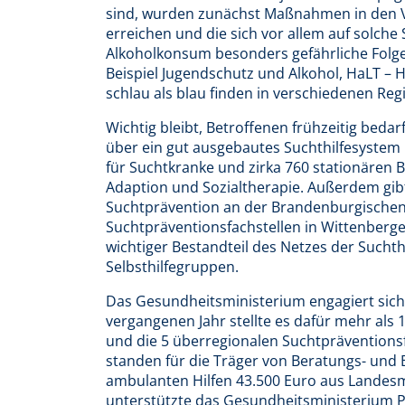
sind, wurden zunächst Maßnahmen in den Vo
erreichen und die sich vor allem auf solche
Alkoholkonsum besonders gefährliche Folge
Beispiel Jugendschutz und Alkohol, HaLT – H
schlau als blau finden in verschiedenen Reg
Wichtig bleibt, Betroffenen frühzeitig beda
über ein gut ausgebautes Suchthilfesystem
für Suchtkranke und zirka 760 stationären
Adaption und Sozialtherapie. Außerdem gibt 
Suchtprävention an der Brandenburgischen 
Suchtpräventionsfachstellen in Wittenberg
wichtiger Bestandteil des Netzes der Suchth
Selbsthilfegruppen.
Das Gesundheitsministerium engagiert sich 
vergangenen Jahr stellte es dafür mehr als 1
und die 5 überregionalen Suchtpräventionsf
standen für die Träger von Beratungs- und 
ambulanten Hilfen 43.500 Euro aus Landesmi
unterstützte das Gesundheitsministerium 