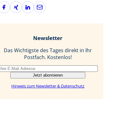
F
X
L
E
a
i
i
-
c
n
n
M
e
g
k
a
b
e
i
Newsletter
o
d
l
o
I
Das Wichtigste des Tages direkt in Ihr
k
n
Postfach. Kostenlos!
Jetzt abonnieren
Hinweis zum Newsletter & Datenschutz