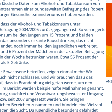
erlässliche Daten zum Alkohol- und Tabakkonsum von
 entstammen einer bundesweiten Befragung des Robert
nburger Gesundheitsministeriums erhoben wurden.
in, dass der Alkohol- und Tabakkonsum unter
Befragung 2004/2005 zurückgegangen ist. So verringerte
konsum bei den Jungen um 15 Prozent und bei den
das besonders riskante Rauschtrinken, das nicht
endet, noch immer bei den Jugendlichen verbreitet,
 und 6 Prozent der Mädchen in der aktuellen Befragung
 in der Woche betrunken waren. Etwa 56 Prozent der
als 5 Getränke.
der Erwachsene betreffen, zeigen einmal mehr: Wir
ch nicht nachlassen, und wir brauchen dazu das
ANZ
auf, dass in Brandenburg viel getan werde, um den
. Im Bericht werden beispielhafte Maßnahmen genannt,
urg rauchfrei und Verantwortungsbewusster Umgang
 bzw. seit 2007 umgesetzt werden. Sie bringen
tlichen Bereichen zusammen und bündeln eine Vielzahl
en die Sucht. Da Jugendliche besonders gefährdet