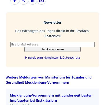
a
i
i
-
c
n
n
M
e
g
k
a
b
e
i
Newsletter
o
d
l
o
I
Das Wichtigste des Tages direkt in Ihr Postfach.
k
n
Kostenlos!
Jetzt abonnieren
Hinweis zum Newsletter & Datenschutz
Weitere Meldungen von Ministerium für Soziales und
Gesundheit Mecklenburg-Vorpommern
Mecklenburg-Vorpommern mit bundesweit besten
Impfquoten bei Erstklässlern