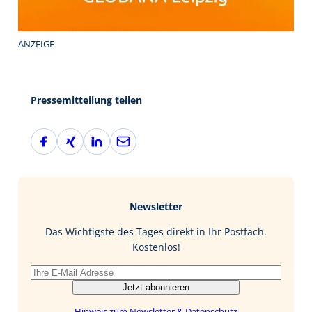
ANZEIGE
Pressemitteilung teilen
F
X
L
E
a
i
i
-
c
n
n
M
e
g
k
a
b
e
i
Newsletter
o
d
l
o
I
Das Wichtigste des Tages direkt in Ihr Postfach.
k
n
Kostenlos!
Jetzt abonnieren
Hinweis zum Newsletter & Datenschutz