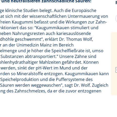
und neutralisieren zahnschädliche Säuren!
 klinische Studien belegt. Auch die Europäische
hat sich mit der wissenschaftlichen Untermauerung von
reien Kaugummi befasst und die Wirkungen zur Zahn-
ktioniert das so: “Kaugummikauen stimuliert und
 neben Nahrungsresten auch kariesauslösende
dhöhle geschwemmt”, erklärt Dr. Thomas Wolf,
r an der Unimedizin Mainz im Bereich
elmenge und je höher die Speichelfließrate ist, umso
n Substanzen abtransportiert.” Unsere Zähne sind
hlenhydrathaltiger Mahlzeiten gefährdet. Können
t werden, sinkt der pH-Wert im Mund und der
erden so Mineralstoffe entzogen. Kaugummikauen kann
 Speichelproduktion und die Puffersysteme des
 Säuren werden weggewaschen”, sagt Dr. Wolf. Zugleich
rung des Zahnschmelzes, da er die zuvor entzogenen