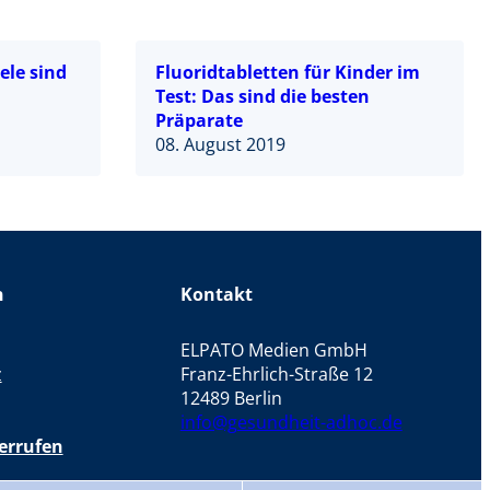
ele sind
Fluoridtabletten für Kinder im
Test: Das sind die besten
Präparate
08. August 2019
n
Kontakt
ELPATO Medien GmbH
z
Franz-Ehrlich-Straße 12
12489 Berlin
info@gesundheit-adhoc.de
errufen