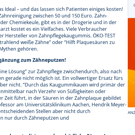
 Ideal – und das lassen sich Patienten einiges kosten!
 Zahnreinigung zwischen 50 und 150 Euro. Zahn-
 der Chemiekeule, gibt es in der Drogerie und in der
rzt kostet es ein Vielfaches. Viele Verbraucher
er Hersteller von Zahnpflegekaugummis. ÖKO-TEST
trahlend weiße Zähne” oder “Hilft Plaquesäuren zu
 Mythen gehören.
Ergänzung zum Zähneputzen!
leine Lösung” zur Zahnpflege zwischendurch, also nach
erade nicht möglich ist. Ein vollwertiger Ersatz fürs
ber nicht. “Durch das Kaugummikauen wird primär der
 unmittelbar nach Verzehr von Süßigkeiten oder
 Zeit führt, in der Säuren in der Zahnplaque gebildet
ofessor am Universitätsklinikum Aachen, Hendrik Meyer-
entscheidenden Stellen aber nicht durch
ANZ
an nur durch Zähneputzen und