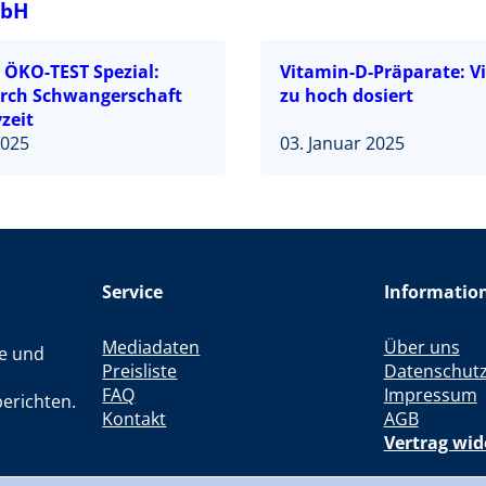
mbH
 ÖKO-TEST Spezial:
Vitamin-D-Präparate: Vi
urch Schwangerschaft
zu hoch dosiert
zeit
2025
03. Januar 2025
Service
Informatio
Mediadaten
Über uns
le und
Preisliste
Datenschut
FAQ
Impressum
erichten.
Kontakt
AGB
Vertrag wid