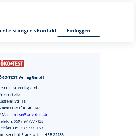
en
Leistungen
Kontakt
Einloggen
ÖKO-TEST Verlag GmbH
ÖKO-TEST Verlag GmbH
Pressestelle
Kasseler Str. 1a
60486 Frankfurt am Main
E-Mail:
presse@oekotest.de
Telefon: 069 / 97 777 -133
Telefax: 069 / 97 777 -189
Amtsgericht Frankfurt || HRB 25133