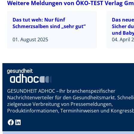
Weitere Meldungen von ÖKO-TEST Verlag G
Das tut weh: Nur fünf
Das neue
Schmerzsalben sind „sehr gut“
Sicher d
und Baby
01. August 2025
04. April 
GESUNDHEIT ADHOC – Ihr branchenspezifischer
Nachrichtenverteiler für den Gesundheitsmarkt. Schnel
zielgenaue Verbreitung von Pressemeldungen,
Produktinformationen, Terminhinweisen und Kongressb
Facebook
LinkedIn