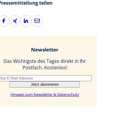
Pressemitteilung teilen
F
X
L
E
a
i
i
-
c
n
n
M
e
g
k
a
b
e
i
Newsletter
o
d
l
o
I
Das Wichtigste des Tages direkt in Ihr
k
n
Postfach. Kostenlos!
Jetzt abonnieren
Hinweis zum Newsletter & Datenschutz