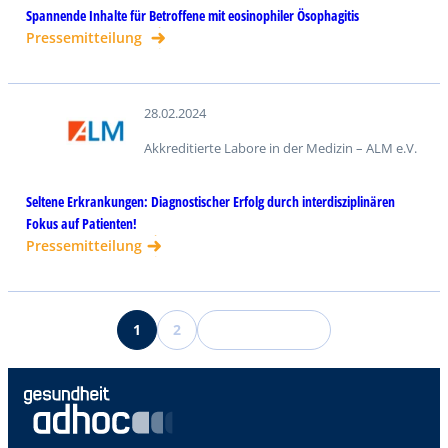
Spannende Inhalte für Betroffene mit eosinophiler Ösophagitis
Pressemitteilung
28.02.2024
Akkreditierte Labore in der Medizin – ALM e.V.
Seltene Erkrankungen: Diagnostischer Erfolg durch interdisziplinären
Fokus auf Patienten!
Pressemitteilung
1
2
N