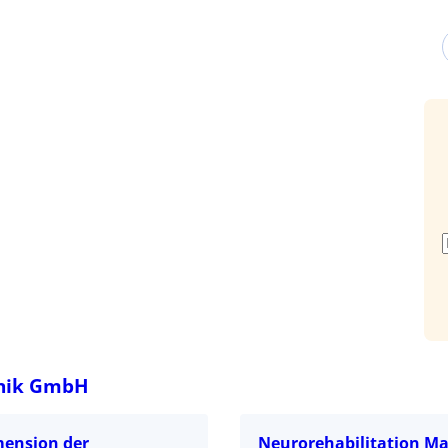
hnik GmbH
ension der
Neurorehabilitation Ma