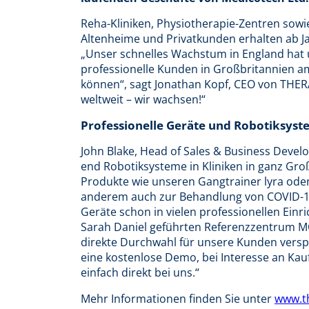
Reha-Kliniken, Physiotherapie-Zentren sowie
Altenheime und Privatkunden erhalten ab J
„Unser schnelles Wachstum in England hat 
professionelle Kunden in Großbritannien a
können“, sagt Jonathan Kopf, CEO von THERA-
weltweit – wir wachsen!“
Professionelle Geräte und Robotiksys
John Blake, Head of Sales & Business Devel
end Robotiksysteme in Kliniken in ganz Groß
Produkte wie unseren Gangtrainer lyra oder
anderem auch zur Behandlung von COVID-19
Geräte schon in vielen professionellen Einr
Sarah Daniel geführten Referenzzentrum MO
direkte Durchwahl für unsere Kunden verspr
eine kostenlose Demo, bei Interesse an Kauf
einfach direkt bei uns.“
Mehr Informationen finden Sie unter
www.th