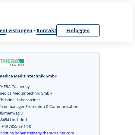
en
Leistungen
Kontakt
Einloggen
medica Medizintechnik GmbH
THERA-Trainer by
medica Medizintechnik GmbH
Christine Hohensteiner
Teammanager Promotion & Communication
Blumenweg 8
88454 Hochdorf
T +49 7355-93 14-0
christine.hohensteiner@thera-trainer.com