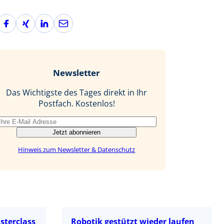
F
X
L
E
a
i
i
-
c
n
n
M
e
g
k
a
b
e
i
Newsletter
o
d
l
o
I
Das Wichtigste des Tages direkt in Ihr
k
n
Postfach. Kostenlos!
Jetzt abonnieren
Hinweis zum Newsletter & Datenschutz
sterclass
Robotik gestützt wieder laufen