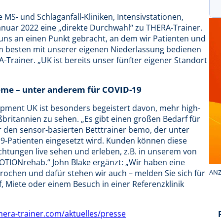
 MS- und Schlaganfall-Kliniken, Intensivstationen,
anuar 2022 eine „direkte Durchwahl“ zu THERA-Trainer.
uns an einen Punkt gebracht, an dem wir Patienten und
m besten mit unserer eigenen Niederlassung bedienen
Trainer. „UK ist bereits unser fünfter eigener Standort
teme – unter anderem für COVID-19
opment UK ist besonders begeistert davon, mehr high-
britannien zu sehen. „Es gibt einen großen Bedarf für
 den sensor-basierten Betttrainer bemo, der unter
-Patienten eingesetzt wird. Kunden können diese
ichtungen live sehen und erleben, z.B. in unserem von
TIONrehab.“ John Blake ergänzt: „Wir haben eine
ochen und dafür stehen wir auch – melden Sie sich für
ANZ
, Miete oder einem Besuch in einer Referenzklinik
era-trainer.com/aktuelles/presse