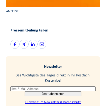
ANZEIGE
Pressemitteilung teilen
F
X
L
E
a
i
i
-
c
n
n
M
e
g
k
a
b
e
i
Newsletter
o
d
l
o
I
Das Wichtigste des Tages direkt in Ihr Postfach.
k
n
Kostenlos!
Jetzt abonnieren
Hinweis zum Newsletter & Datenschutz