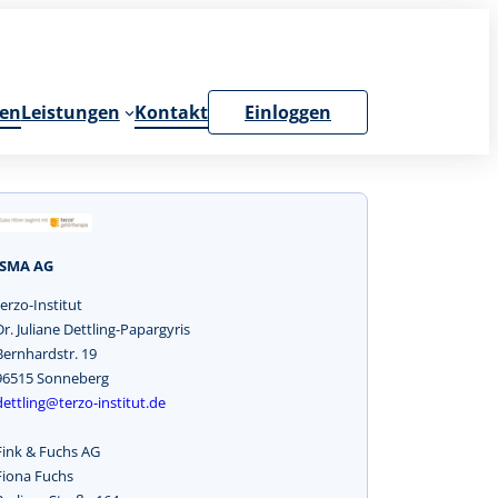
en
Leistungen
Kontakt
Einloggen
ISMA AG
terzo-Institut
Dr. Juliane Dettling-Papargyris
Bernhardstr. 19
96515 Sonneberg
dettling@terzo-institut.de
Fink & Fuchs AG
Fiona Fuchs