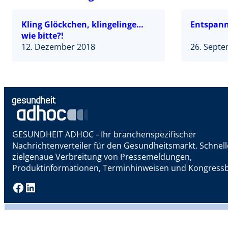
Kling Glöckchen, klingelinge…
Entspann
wie bitte?!
12. Dezember 2018
26. Sept
GESUNDHEIT ADHOC – Ihr branchenspezifischer
Nachrichtenverteiler für den Gesundheitsmarkt. Schnel
zielgenaue Verbreitung von Pressemeldungen,
Produktinformationen, Terminhinweisen und Kongressb
Facebook
LinkedIn