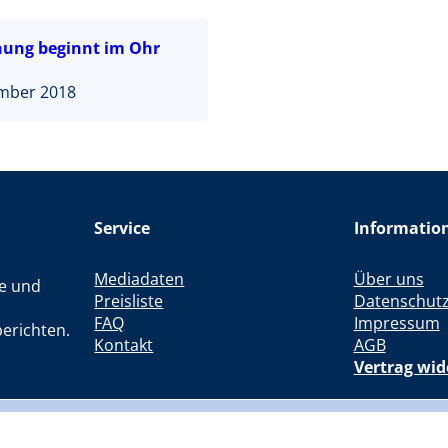
ung beginnt im Ohr
ember 2018
Service
Informatio
Mediadaten
Über uns
le und
Preisliste
Datenschut
FAQ
Impressum
erichten.
Kontakt
AGB
Vertrag wid