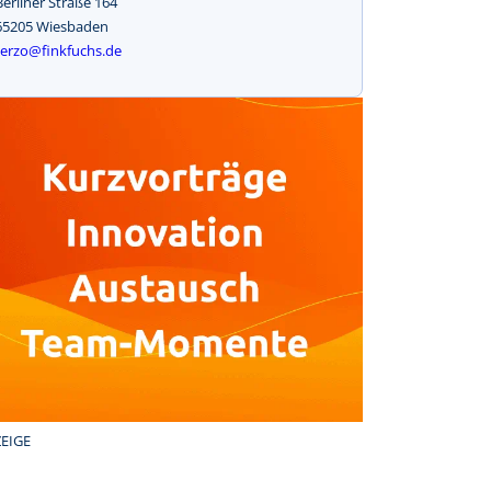
Berliner Straße 164
65205 Wiesbaden
terzo@finkfuchs.de
EIGE