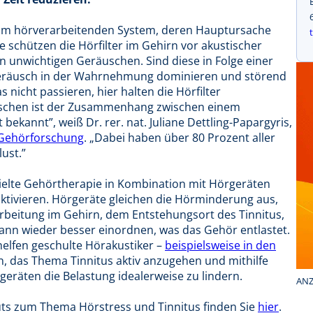
g im hörverarbeitenden System, deren Hauptursache
 schützen die Hörfilter im Gehirn vor akustischer
 unwichtigen Geräuschen. Sind diese in Folge einer
eräusch in der Wahrnehmung dominieren und störend
nicht passieren, hier halten die Hörfilter
nschen ist der Zusammenhang zwischen einem
kannt”, weiß Dr. rer. nat. Juliane Dettling-Papargyris,
e Gehörforschung
. „Dabei haben über 80 Prozent aller
lust.”
zielte Gehörtherapie in Kombination mit Hörgeräten
eaktivieren. Hörgeräte gleichen die Hörminderung aus,
rbeitung im Gehirn, dem Entstehungsort des Tinnitus,
ann wieder besser einordnen, was das Gehör entlastet.
elfen geschulte Hörakustiker –
beispielsweise in den
, das Thema Tinnitus aktiv anzugehen und mithilfe
eräten die Belastung idealerweise zu lindern.
ANZ
tuts zum Thema Hörstress und Tinnitus finden Sie
hier
.