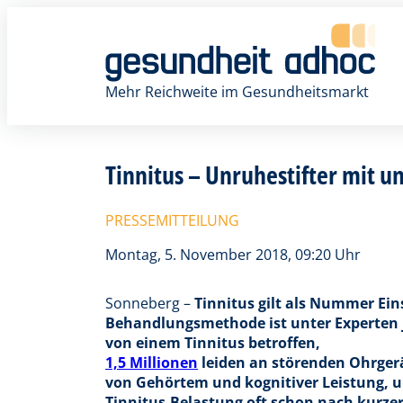
Zum
Inhalt
springen
Mehr Reichweite im Gesundheitsmarkt
Tinnitus – Unruhestifter mit u
PRESSEMITTEILUNG
Montag, 5. November 2018, 09:20 Uhr
Sonneberg –
Tinnitus gilt als Nummer Ein
Behandlungsmethode ist unter Experten j
von einem Tinnitus betroffen,
1,5 Millionen
leiden an störenden Ohrgerä
von Gehörtem und kognitiver Leistung, 
Tinnitus-Belastung oft schon nach kurzer