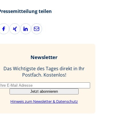
Pressemitteilung teilen
F
X
L
E
a
i
i
-
c
n
n
M
e
g
k
a
b
e
i
Newsletter
o
d
l
o
I
Das Wichtigste des Tages direkt in Ihr
k
n
Postfach. Kostenlos!
Jetzt abonnieren
Hinweis zum Newsletter & Datenschutz