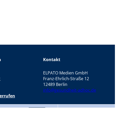
n
Kontakt
ELPATO Medien GmbH
z
Franz-Ehrlich-Straße 12
12489 Berlin
info@gesundheit-adhoc.de
errufen