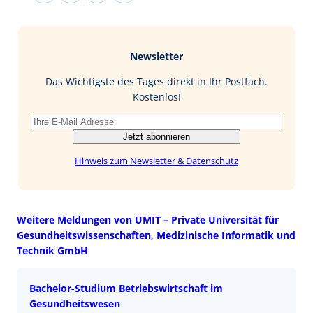
c
n
n
M
e
g
k
a
b
e
i
Newsletter
o
d
l
o
I
Das Wichtigste des Tages direkt in Ihr Postfach.
k
n
Kostenlos!
Jetzt abonnieren
Hinweis zum Newsletter & Datenschutz
Weitere Meldungen von UMIT – Private Universität für
Gesundheitswissenschaften, Medizinische Informatik und
Technik GmbH
Bachelor-Studium Betriebswirtschaft im
Gesundheitswesen