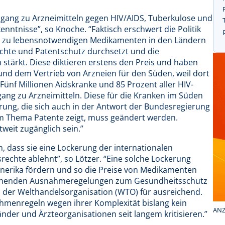
gang zu Arzneimitteln gegen HIV/AIDS, Tuberkulose und
enntnisse”, so Knoche. “Faktisch erschwert die Politik
g zu lebensnotwendigen Medikamenten in den Ländern
echte und Patentschutz durchsetzt und die
ärkt. Diese diktieren erstens den Preis und haben
 und dem Vertrieb von Arzneien für den Süden, weil dort
: Fünf Millionen Aidskranke und 85 Prozent aller HIV-
gang zu Arzneimitteln. Diese für die Kranken im Süden
erung, die sich auch in der Antwort der Bundesregierung
zum Thema Patente zeigt, muss geändert werden.
tweit zugänglich sein.”
, dass sie eine Lockerung der internationalen
echte ablehnt”, so Lötzer. “Eine solche Lockerung
enerika fördern und so die Preise von Medikamenten
stehenden Ausnahmeregelungen zum Gesundheitsschutz
der Welthandelsorganisation (WTO) für ausreichend.
ahmenregeln wegen ihrer Komplexität bislang kein
ANZ
der und Ärzteorganisationen seit langem kritisieren.”