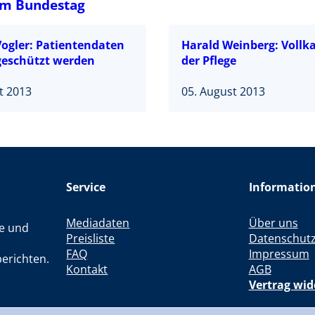
im Bundestag
Vogler: Patientendaten
Harald Weinberg: Vollk
eschützt werden
der Pflege
t 2013
05. August 2013
Service
Informatio
Mediadaten
Über uns
le und
Preisliste
Datenschut
FAQ
Impressum
erichten.
Kontakt
AGB
Vertrag wid