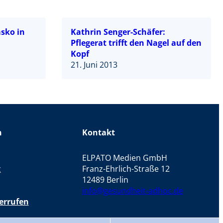
asko in
Kathrin Senger-Schäfer:
Pflegerat trifft den Nagel auf den
Kopf
21. Juni 2013
n
Kontakt
ELPATO Medien GmbH
z
Franz-Ehrlich-Straße 12
12489 Berlin
info@gesundheit-adhoc.de
errufen