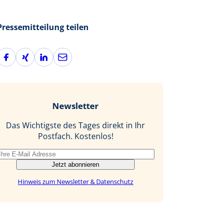
Pressemitteilung teilen
F
X
L
E
a
i
i
-
c
n
n
M
e
g
k
a
b
e
i
Newsletter
o
d
l
o
I
Das Wichtigste des Tages direkt in Ihr
k
n
Postfach. Kostenlos!
Jetzt abonnieren
Hinweis zum Newsletter & Datenschutz