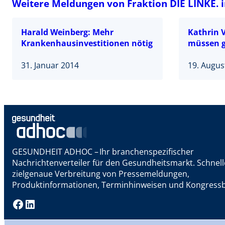
Weitere Meldungen von Fraktion DIE LINKE. 
Harald Weinberg: Mehr
Kathrin 
Krankenhausinvestitionen nötig
müssen g
31. Januar 2014
19. Augus
GESUNDHEIT ADHOC – Ihr branchenspezifischer
Nachrichtenverteiler für den Gesundheitsmarkt. Schnel
zielgenaue Verbreitung von Pressemeldungen,
Produktinformationen, Terminhinweisen und Kongressb
Facebook
LinkedIn