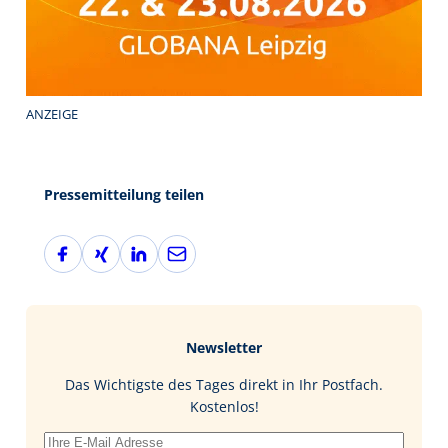
ANZEIGE
Pressemitteilung teilen
F
X
L
E
a
i
i
-
c
n
n
M
e
g
k
a
b
e
i
Newsletter
o
d
l
o
I
Das Wichtigste des Tages direkt in Ihr Postfach.
k
n
Kostenlos!