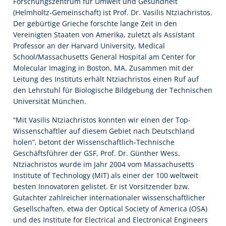
Forschungszentrum für Umwelt und Gesundheit
(Helmholtz-Gemeinschaft) ist Prof. Dr. Vasilis Ntziachristos.
Der gebürtige Grieche forschte lange Zeit in den
Vereinigten Staaten von Amerika, zuletzt als Assistant
Professor an der Harvard University, Medical
School/Massachusetts General Hospital am Center for
Molecular Imaging in Boston, MA. Zusammen mit der
Leitung des Instituts erhält Ntziachristos einen Ruf auf
den Lehrstuhl für Biologische Bildgebung der Technischen
Universität München.
“Mit Vasilis Ntziachristos konnten wir einen der Top-
Wissenschaftler auf diesem Gebiet nach Deutschland
holen”, betont der Wissenschaftlich-Technische
Geschäftsführer der GSF, Prof. Dr. Günther Wess.
Ntziachristos wurde im Jahr 2004 vom Massachusetts
Institute of Technology (MIT) als einer der 100 weltweit
besten Innovatoren gelistet. Er ist Vorsitzender bzw.
Gutachter zahlreicher internationaler wissenschaftlicher
Gesellschaften, etwa der Optical Society of America (OSA)
und des Institute for Electrical and Electronical Engineers