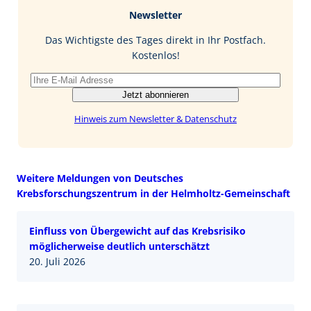
b
e
i
Newsletter
o
d
l
o
I
Das Wichtigste des Tages direkt in Ihr Postfach.
k
n
Kostenlos!
Jetzt abonnieren
Hinweis zum Newsletter & Datenschutz
Weitere Meldungen von Deutsches
Krebsforschungszentrum in der Helmholtz-Gemeinschaft
Einfluss von Übergewicht auf das Krebsrisiko
möglicherweise deutlich unterschätzt
20. Juli 2026