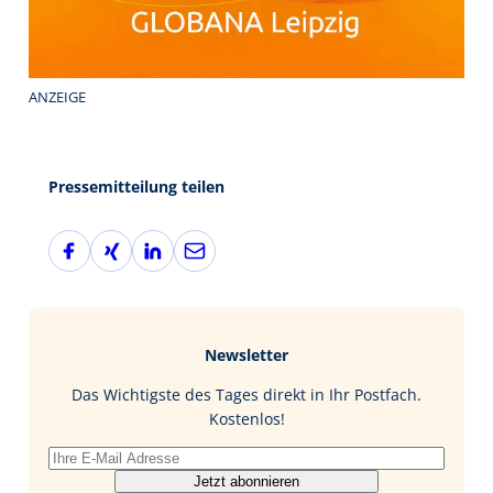
ANZEIGE
Pressemitteilung teilen
F
X
L
E
a
i
i
-
c
n
n
M
e
g
k
a
b
e
i
Newsletter
o
d
l
o
I
Das Wichtigste des Tages direkt in Ihr Postfach.
k
n
Kostenlos!
Jetzt abonnieren