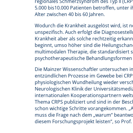
regionales Schmerzsyndrom des Typ II (CRPS
5.000 bis10.000 Patienten betroffen, unter
Alter zwischen 40 bis 60 Jahren.
Wodurch die Krankheit ausgelöst wird, ist n
unspezifisch. Auch erfolgt die Diagnosestell
Krankheit aber als solche rechtzeitig erkannt,
beginnt, umso höher sind die Heilungschanc
multimodalen Therapie, die standardisiert
psychotherapeutische Behandlungsformen 
Die Mainzer Wissenschaftler untersuchen 
entzündlichen Prozesse im Gewebe bei CRPS 
physiologischen Wundheilung wieder verschw
Neurologischen Klinik der Universitätsmedi
internationalen Kooperationspartnern weltw
Thema CRPS publiziert und sind in der Be
schon wichtige Schritte vorangekommen. „Au
muss die Frage nach dem „warum“ beantwort
diesem Forschungsprojekt leisten“, so Prof. 