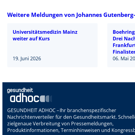
Weitere Meldungen von Johannes Gutenberg-
Universitätsmedizin Mainz
Boehringe
weiter auf Kurs
Drei Nac
Frankfur
Finaliste
19. Juni 2026
06. Mai 2
GESUNDHEIT ADHOC – Ihr branchenspezifischer
Nachrichtenverteiler für den Gesundheitsmarkt. Schnel
zielgenaue Verbreitung von Pressemeldungen,
Produktinformationen, Terminhinweisen und Kongressb