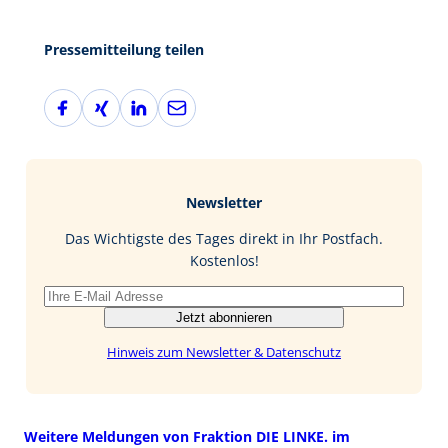
Pressemitteilung teilen
F
X
L
E
a
i
i
-
c
n
n
M
e
g
k
a
b
e
i
Newsletter
o
d
l
o
I
Das Wichtigste des Tages direkt in Ihr Postfach.
k
n
Kostenlos!
Jetzt abonnieren
Hinweis zum Newsletter & Datenschutz
Weitere Meldungen von Fraktion DIE LINKE. im