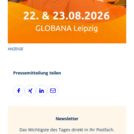
ANZEIGE
Pressemitteilung teilen
F
X
L
E
a
i
i
-
c
n
n
M
e
g
k
a
b
e
i
Newsletter
o
d
l
o
I
Das Wichtigste des Tages direkt in Ihr Postfach.