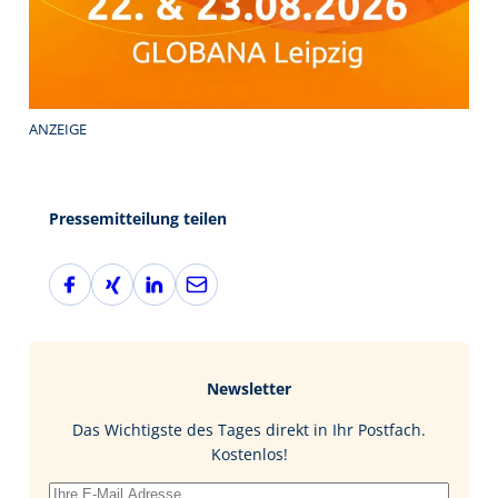
ANZEIGE
Pressemitteilung teilen
F
X
L
E
a
i
i
-
c
n
n
M
e
g
k
a
b
e
i
Newsletter
o
d
l
o
I
Das Wichtigste des Tages direkt in Ihr Postfach.
k
n
Kostenlos!