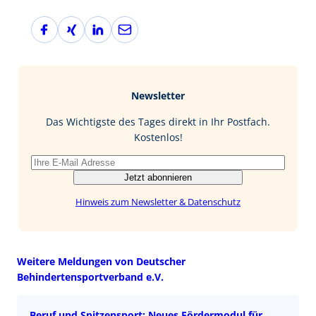
F
X
L
E
a
i
i
-
c
n
n
M
e
g
k
a
b
e
i
Newsletter
o
d
l
o
I
Das Wichtigste des Tages direkt in Ihr Postfach.
k
n
Kostenlos!
Jetzt abonnieren
Hinweis zum Newsletter & Datenschutz
Weitere Meldungen von Deutscher
Behindertensportverband e.V.
Beruf und Spitzensport: Neues Fördermodul für