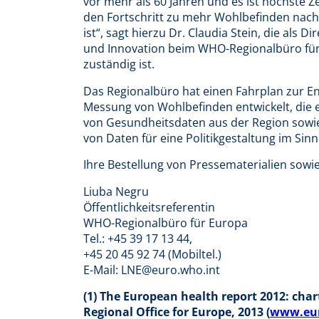
vor mehr als 60 Jahren und es ist höchste Ze
den Fortschritt zu mehr Wohlbefinden nach
ist“, sagt hierzu Dr. Claudia Stein, die als 
und Innovation beim WHO-Regionalbüro für
zuständig ist.
Das Regionalbüro hat einen Fahrplan zur E
Messung von Wohlbefinden entwickelt, die
von Gesundheitsdaten aus der Region sowie
von Daten für eine Politikgestaltung im Si
Ihre Bestellung von Pressematerialien sowie 
Liuba Negru
Öffentlichkeitsreferentin
WHO-Regionalbüro für Europa
Tel.: +45 39 17 13 44,
+45 20 45 92 74 (Mobiltel.)
E-Mail: LNE@euro.who.int
(1) The European health report 2012: cha
Regional Office for Europe, 2013 (
www.eur