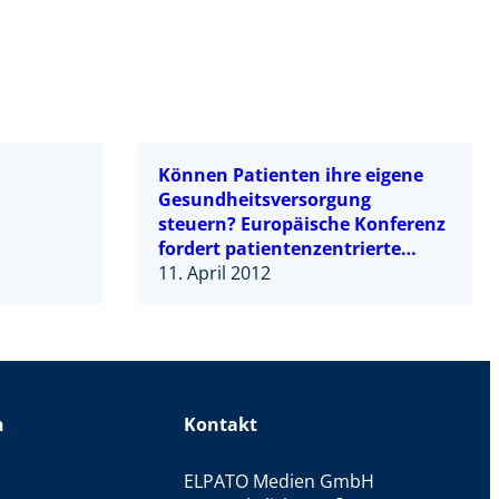
Können Patienten ihre eigene
Gesundheitsversorgung
steuern? Europäische Konferenz
fordert patientenzentrierte
Gesundheitssysteme
11. April 2012
n
Kontakt
ELPATO Medien GmbH