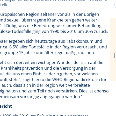
elle.
ropäischen Region seltener vor als in der übrigen
und sexuell übertragene Krankheiten geben weiter
 rückläufig, was die Bedeutung wirksamer Behandlung
kulose-Todesfälle ging von 1990 bis 2010 um 30% zurück.
opäer ergeben sich heutzutage aus Tabakkonsum und
ca. 6,5% aller Todesfälle in der Region verursacht und
rsgruppe 15 Jahre und älter regelmäßig rauchen.
ht sich derzeit ein wichtiger Wandel, der sich auf die
n Krankheitsprävention und die Versorgung in der
uf, die uns einen Einblick darin geben, vor welchen
nft steht“, sagt hierzu die WHO-Regionaldirektorin für
 auch, dass sich in der Region weit verbreitete
ig halten und zum Teil noch verstärken. Dies ist ebenso
 gemeinsam vorrangig angegangen werden.“
ericht
1990 bis 2010 um 54% die weltweit geringste