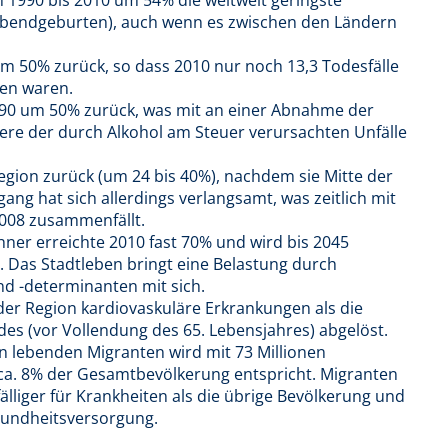
 Lebendgeburten), auch wenn es zwischen den Ländern
 um 50% zurück, so dass 2010 nur noch 13,3 Todesfälle
en waren.
1990 um 50% zurück, was mit an einer Abnahme der
ere der durch Alkohol am Steuer verursachten Unfälle
 Region zurück (um 24 bis 40%), nachdem sie Mitte der
ang hat sich allerdings verlangsamt, was zeitlich mit
2008 zusammenfällt.
ner erreichte 2010 fast 70% und wird bis 2045
. Das Stadtleben bringt eine Belastung durch
nd -determinanten mit sich.
 der Region kardiovaskuläre Erkrankungen als die
es (vor Vollendung des 65. Lebensjahres) abgelöst.
n lebenden Migranten wird mit 73 Millionen
ca. 8% der Gesamtbevölkerung entspricht. Migranten
älliger für Krankheiten als die übrige Bevölkerung und
esundheitsversorgung.