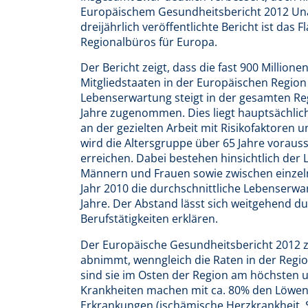
Europäischem Gesundheitsbericht 2012 Una
dreijährlich veröffentlichte Bericht ist das
Regionalbüros für Europa.
Der Bericht zeigt, dass die fast 900 Millio
Mitgliedstaaten in der Europäischen Regio
Lebenserwartung steigt in der gesamten Reg
Jahre zugenommen. Dies liegt hauptsächli
an der gezielten Arbeit mit Risikofaktoren
wird die Altersgruppe über 65 Jahre voraus
erreichen. Dabei bestehen hinsichtlich de
Männern und Frauen sowie zwischen einzel
Jahr 2010 die durchschnittliche Lebenserwa
Jahre. Der Abstand lässt sich weitgehend d
Berufstätigkeiten erklären.
Der Europäische Gesundheitsbericht 2012 ze
abnimmt, wenngleich die Raten in der Regi
sind sie im Osten der Region am höchsten 
Krankheiten machen mit ca. 80% den Löwena
Erkrankungen (ischämische Herzkrankheit, Sc