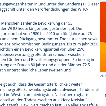
usgewogenheiten in und unter den Ländern (1). Dieser
 Flaggschiff unter den Veröffentlichungen des WHO-
nen Menschen zählende Bevölkerung der 53
n der WHO heute länger und gesünder lebt. Die
ion und hat von 1980 bis 2010 um fünf Jahre auf 76
ch an einem Rückgang bestimmter Todesursachen sowie
 und sozioökonomischen Bedingungen. Bis zum Jahr 2050
sichtlich einen Bevölkerungsanteil von über 25%
r Lebenserwartung große Unterschiede zwischen
nen Ländern und Bevölkerungsgruppen. So betrug im
rtung der Frauen 80 Jahre und die der Männer 72,5
urch unterschiedliche Lebensweisen und
ANZ
igt auch, dass die Gesamtsterblichkeit weiter
on eine große Schwankungsbreite aufweisen. Tendenziell
und im Westen am niedrigsten. Nichtübertragbare
nteil an den Todesursachen aus. Herz-Kreislauf-
hlaganfall usw.) verursachen fast 50% aller Todesfälle