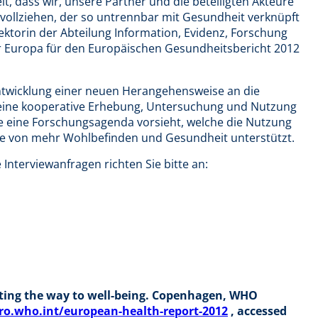
it, dass wir, unsere Partner und die beteiligten Akteure
vollziehen, der so untrennbar mit Gesundheit verknüpft
Direktorin der Abteilung Information, Evidenz, Forschung
 Europa für den Europäischen Gesundheitsbericht 2012
ntwicklung einer neuen Herangehensweise an die
 eine kooperative Erhebung, Untersuchung und Nutzung
 eine Forschungsagenda vorsieht, welche die Nutzung
nne von mehr Wohlbefinden und Gesundheit unterstützt.
Interviewanfragen richten Sie bitte an:
rting the way to well-being. Copenhagen, WHO
o.who.int/european-health-report-2012
, accessed