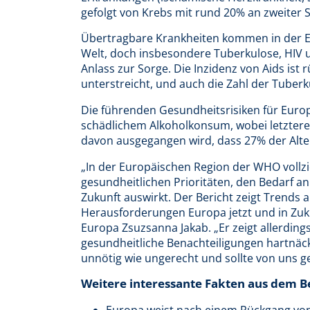
gefolgt von Krebs mit rund 20% an zweiter St
Übertragbare Krankheiten kommen in der Eu
Welt, doch insbesondere Tuberkulose, HIV 
Anlass zur Sorge. Die Inzidenz von Aids ist
unterstreicht, und auch die Zahl der Tuber
Die führenden Gesundheitsrisiken für Eur
schädlichem Alkoholkonsum, wobei letzterer 
davon ausgegangen wird, dass 27% der Alte
„In der Europäischen Region der WHO vollzie
gesundheitlichen Prioritäten, den Bedarf a
Zukunft auswirkt. Der Bericht zeigt Trends a
Herausforderungen Europa jetzt und in Zuku
Europa Zsuzsanna Jakab. „Er zeigt allerdings
gesundheitliche Benachteiligungen hartnäck
unnötig wie ungerecht und sollte von uns
Weitere interessante Fakten aus dem B
Europa weist nach einem Rückgang von 