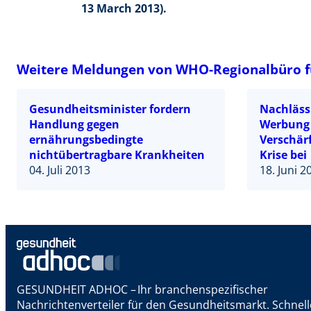
13 March 2013).
Weitere Meldungen von WHO-Regionalbüro f
Gesundheitsminister fordern
Nachlässi
Handlung gegen
Werbung 
ernährungsbedingte
Verschärf
nichtübertragbare Krankheiten
Krise bei
04. Juli 2013
18. Juni 2
GESUNDHEIT ADHOC – Ihr branchenspezifischer
Nachrichtenverteiler für den Gesundheitsmarkt. Schnel