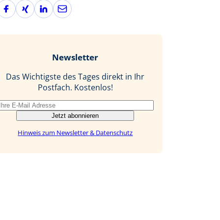
F
X
L
E
a
i
i
-
c
n
n
M
e
g
k
a
b
e
i
Newsletter
o
d
l
o
I
Das Wichtigste des Tages direkt in Ihr
k
n
Postfach. Kostenlos!
Jetzt abonnieren
Hinweis zum Newsletter & Datenschutz