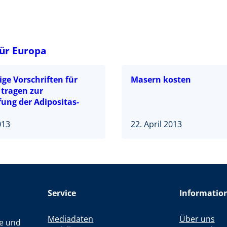
ür Europa
ge Vorschriften für
Masern kosten
tragen zur
ung der Adipositas-
013
22. April 2013
Service
Informatio
Mediadaten
Über uns
le und