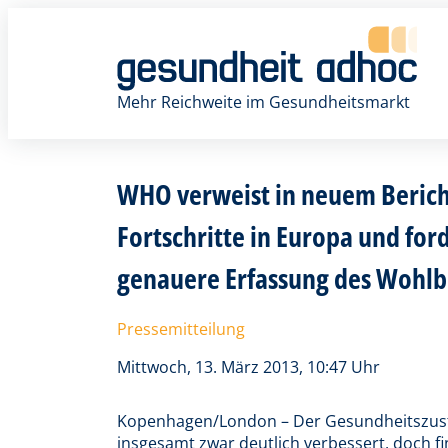
Zum
Inhalt
springen
Mehr Reichweite im Gesundheitsmarkt
WHO verweist in neuem Bericht
Fortschritte in Europa und for
genauere Erfassung des Wohlb
Pressemitteilung
Mittwoch, 13. März 2013, 10:47 Uhr
Kopenhagen/London – Der Gesundheitszust
insgesamt zwar deutlich verbessert, doch fi