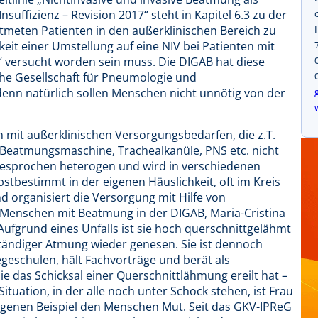
suffizienz – Revision 2017“ steht in Kapitel 6.3 zu der
atmeten Patienten in den außerklinischen Bereich zu
keit einer Umstellung auf eine NIV bei Patienten mit
“ versucht worden sein muss. Die DIGAB hat diese
che Gesellschaft für Pneumologie und
nn natürlich sollen Menschen nicht unnötig von der
n mit außerklinischen Versorgungsbedarfen, die z.T.
e Beatmungsmaschine, Trachealkanüle, PNS etc. nicht
gesprochen heterogen und wird in verschiedenen
lbstbestimmt in der eigenen Häuslichkeit, oft im Kreis
 und organisiert die Versorgung mit Hilfe von
ür Menschen mit Beatmung in der DIGAB, Maria-Cristina
. Aufgrund eines Unfalls ist sie hoch querschnittgelähmt
tändiger Atmung wieder genesen. Sie ist dennoch
egeschulen, hält Fachvorträge und berät als
e das Schicksal einer Querschnittlähmung ereilt hat –
tuation, in der alle noch unter Schock stehen, ist Frau
eigenen Beispiel den Menschen Mut. Seit das GKV-IPReG