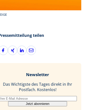
EIGE
Pressemitteilung teilen
F
X
L
E
a
i
i
-
c
n
n
M
e
g
k
a
b
e
i
Newsletter
o
d
l
o
I
Das Wichtigste des Tages direkt in Ihr
k
n
Postfach. Kostenlos!
Jetzt abonnieren