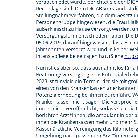
verabschiedet wurde, berichtet sie der DI
Rechtslage sind. Dem DIGAB-Vorstand ist di
Stellungnahmeverfahren, die dem Gesetz und
Personengruppe hingewiesen, die Frau Hall
außerklinisch zu Hause versorgt werden, und
Versorgungsform entschieden haben. Die D
05.09.2019, darauf hingewiesen, dass es ei
Jahrzehnten versorgt wird und in keiner Wei
Intensivpflege beigetragen hat. (Siehe
https
Nun ist es aber so, dass ausnahmslos für a
Beatmungsversorgung eine Potenzialerhebun
2023 ist für viele ein Termin, der sie mit gro
einen von den Krankenkassen anerkannten A
Potenzialerhebung bei ihnen durchführt. Wo
Krankenkassen nicht sagen. Die versprochen
immer nicht veröffentlicht, sodass sich di
berichten Ärzt*innen, die ambulant in der a
ihnen die Krankenkassen mehr und mehr Ste
Kassenärztliche Vereinigung das Kilometerg
Umgebung nach passenden Ärzt*innen such