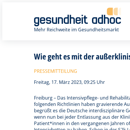
Zum
Inhalt
springen
Mehr Reichweite im Gesundheitsmarkt
Wie geht es mit der außerklin
PRESSEMITTEILUNG
Freitag, 17. März 2023, 09:25 Uhr
Freiburg – Das Intensivpflege- und Rehabil
folgenden Richtlinien haben gravierende A
begrüßt es die Deutsche interdisziplinäre G
wenn nun bei jeder Entlassung aus der Klinik
Patient*innen in den vergangenen Jahren oft
Intensivbetten zu haben. Schon in der S2k-L