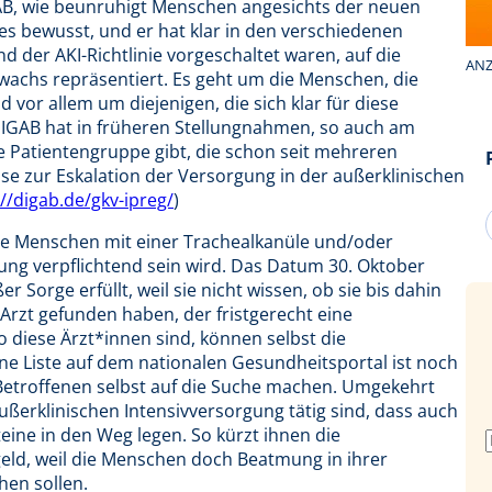
GAB, wie beunruhigt Menschen angesichts der neuen
es bewusst, und er hat klar in den verschiedenen
 der AKI-Richtlinie vorgeschaltet waren, auf die
ANZ
wachs repräsentiert. Es geht um die Menschen, die
 vor allem um diejenigen, die sich klar für diese
IGAB hat in früheren Stellungnahmen, so auch am
ne Patientengruppe gibt, die schon seit mehreren
se zur Eskalation der Versorgung in der außerklinischen
://digab.de/gkv-ipreg/
)
lle Menschen mit einer Trachealkanüle und/oder
g verpflichtend sein wird. Das Datum 30. Oktober
ßer Sorge erfüllt, weil sie nicht wissen, ob sie bis dahin
rzt gefunden haben, der fristgerecht eine
 diese Ärzt*innen sind, können selbst die
e Liste auf dem nationalen Gesundheitsportal ist noch
e Betroffenen selbst auf die Suche machen. Umgekehrt
ußerklinischen Intensivversorgung tätig sind, dass auch
ine in den Weg legen. So kürzt ihnen die
eld, weil die Menschen doch Beatmung in ihrer
en sollen.