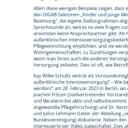
Allein diese wenigen Beispiele zeigen, dass 
den DIGAB-Sektionen „Kinder und junge Me
Beatmung“, die eigene Stellungnahmen abge
Sprechstunde an, weil es so viele Fragen zur
ansonsten keine Ansprechpartner gibt. Als 
außerklinischen Intensivversorgungsbedarfe
Pflegeeinrichtung empfohlen, und sie werden 
Wohngemeinschaften, zu Zuzahlungen verpfli
wenn man ihnen auch die anderen Versorgu
Versorgung anbietet. Dies ist oft, wie Betrof
Kay Wilke-Schultz vertrat als Vorstandsmitg
außerklinische Intensivversorgung? – Wie k
werden?“ am 28. Februar 2023 in Berlin, wo 
Joachim Fritzen (stellvertretender Vorstand
und Beraterin bei aktiv und selbstbestimmt e
angewandte Pflegeforschung) und Dr. Kersti
und Julius Lehmann (Leiter der Abteilung „v
Bundesvereinigung) diskutierte. Neben den
Interessierte per Video zugeschaltet. Dies a