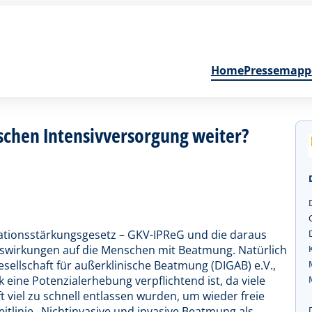
Home
Pressemapp
ischen Intensivversorgung weiter?
itationsstärkungsgesetz – GKV-IPReG und die daraus
uswirkungen auf die Menschen mit Beatmung. Natürlich
esellschaft für außerklinische Beatmung (DIGAB) e.V.,
 eine Potenzialerhebung verpflichtend ist, da viele
 viel zu schnell entlassen wurden, um wieder freie
eitlinie „Nichtinvasive und invasive Beatmung als