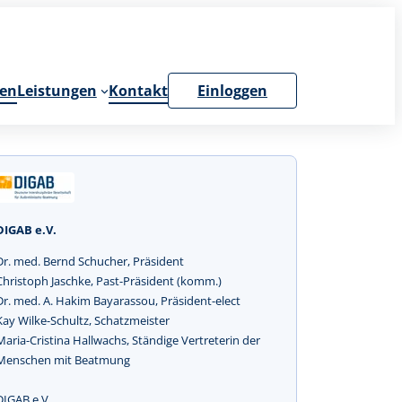
en
Leistungen
Kontakt
Einloggen
DIGAB e.V.
Dr. med. Bernd Schucher, Präsident
Christoph Jaschke, Past-Präsident (komm.)
Dr. med. A. Hakim Bayarassou, Präsident-elect
Kay Wilke-Schultz, Schatzmeister
Maria-Cristina Hallwachs, Ständige Vertreterin der
Menschen mit Beatmung
DIGAB e.V.