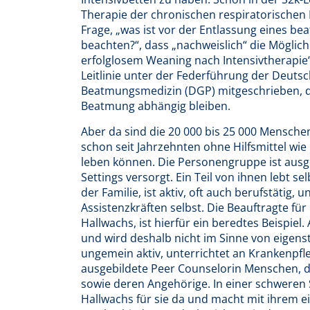
Therapie der chronischen respiratorischen In
Frage, „was ist vor der Entlassung eines be
beachten?“, dass „nachweislich“ die Möglich
erfolglosem Weaning nach Intensivtherapie
Leitlinie unter der Federführung der Deuts
Beatmungsmedizin (DGP) mitgeschrieben, de
Beatmung abhängig bleiben.
Aber da sind die 20 000 bis 25 000 Mensche
schon seit Jahrzehnten ohne Hilfsmittel wi
leben können. Die Personengruppe ist aus
Settings versorgt. Ein Teil von ihnen lebt se
der Familie, ist aktiv, oft auch berufstätig,
Assistenzkräften selbst. Die Beauftragte f
Hallwachs, ist hierfür ein beredtes Beispiel
und wird deshalb nicht im Sinne von eigens
ungemein aktiv, unterrichtet an Krankenpfl
ausgebildete Peer Counselorin Menschen, di
sowie deren Angehörige. In einer schweren Si
Hallwachs für sie da und macht mit ihrem 