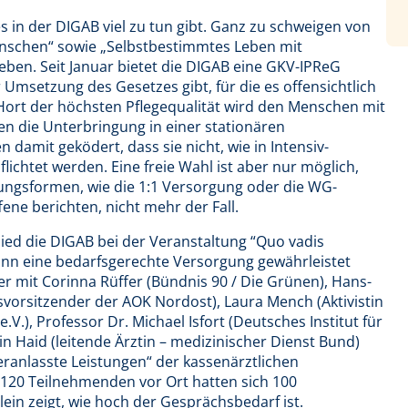
es in der DIGAB viel zu tun gibt. Ganz zu schweigen von
nschen“ sowie „Selbstbestimmtes Leben mit
ben. Seit Januar bietet die DIGAB eine GKV-IPReG
 Umsetzung des Gesetzes gibt, für die es offensichtlich
Hort der höchsten Pflegequalität wird den Menschen mit
n die Unterbringung in einer stationären
damit geködert, dass sie nicht, wie in Intensiv-
chtet werden. Eine freie Wahl ist aber nur möglich,
ngsformen, wie die 1:1 Versorgung oder die WG-
fene berichten, nicht mehr der Fall.
lied die DIGAB bei der Veranstaltung “Quo vadis
ann eine bedarfsgerechte Versorgung gewährleistet
er mit Corinna Rüffer (Bündnis 90 / Die Grünen), Hans-
svorsitzender der AOK Nordost), Laura Mench (Aktivistin
.V.), Professor Dr. Michael Isfort (Deutsches Institut für
n Haid (leitende Ärztin – medizinischer Dienst Bund)
eranlasste Leistungen“ der kassenärztlichen
 120 Teilnehmenden vor Ort hatten sich 100
llein zeigt, wie hoch der Gesprächsbedarf ist.