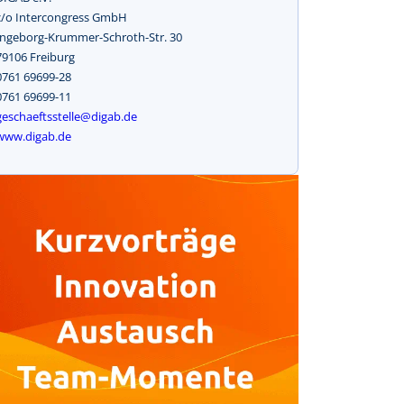
c/o Intercongress GmbH
Ingeborg-Krummer-Schroth-Str. 30
79106 Freiburg
0761 69699-28
0761 69699-11
geschaeftsstelle@digab.de
www.digab.de