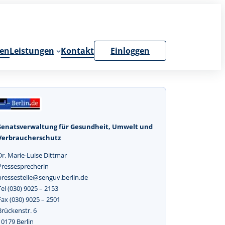
en
Leistungen
Kontakt
Einloggen
Senatsverwaltung für Gesundheit, Umwelt und
Verbraucherschutz
Dr. Marie-Luise Dittmar
Pressesprecherin
pressestelle@senguv.berlin.de
Tel (030) 9025 – 2153
Fax (030) 9025 – 2501
Brückenstr. 6
10179 Berlin