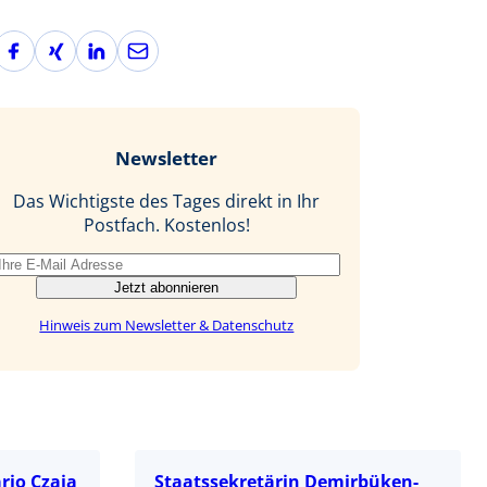
F
X
L
E
a
i
i
-
c
n
n
M
e
g
k
a
b
e
i
Newsletter
o
d
l
o
I
Das Wichtigste des Tages direkt in Ihr
k
n
Postfach. Kostenlos!
Jetzt abonnieren
Hinweis zum Newsletter & Datenschutz
rio Czaja
Staatssekretärin Demirbüken-