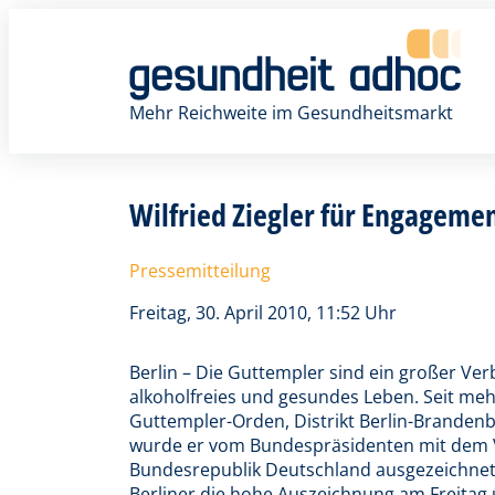
Zum
Inhalt
springen
Mehr Reichweite im Gesundheitsmarkt
Wilfried Ziegler für Engageme
Pressemitteilung
Freitag, 30. April 2010, 11:52 Uhr
Berlin – Die Guttempler sind ein großer Verba
alkoholfreies und gesundes Leben. Seit mehr 
Guttempler-Orden, Distrikt Berlin-Brandenb
wurde er vom Bundespräsidenten mit dem 
Bundesrepublik Deutschland ausgezeichnet
Berliner die hohe Auszeichnung am Freitag 