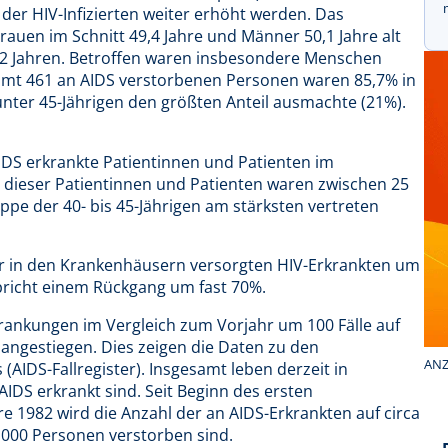
er HIV-Infizierten weiter erhöht werden. Das
Frauen im Schnitt 49,4 Jahre und Männer 50,1 Jahre alt
 42 Jahren. Betroffen waren insbesondere Menschen
amt 461 an AIDS verstorbenen Personen waren 85,7% in
unter 45-Jährigen den größten Anteil ausmachte (21%).
IDS erkrankte Patientinnen und Patienten im
dieser Patientinnen und Patienten waren zwischen 25
uppe der 40- bis 45-Jährigen am stärksten vertreten
der in den Krankenhäusern versorgten HIV-Erkrankten um
richt einem Rückgang um fast 70%.
rankungen im Vergleich zum Vorjahr um 100 Fälle auf
 angestiegen. Dies zeigen die Daten zu den
ANZ
AIDS-Fallregister). Insgesamt leben derzeit in
IDS erkrankt sind. Seit Beginn des ersten
e 1982 wird die Anzahl der an AIDS-Erkrankten auf circa
7 000 Personen verstorben sind.