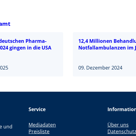
samt
 deutschen Pharma-
12,4 Millionen Behandl
024 gingen in die USA
Notfallambulanzen im J
2025
09. Dezember 2024
Service
Informatio
Mediadaten
Über uns
le und
Preisliste
Datenschut