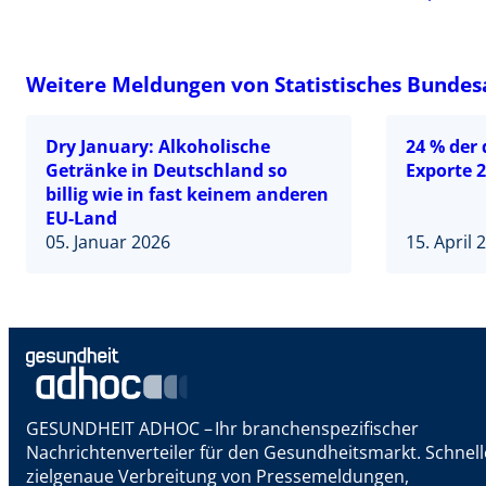
Weitere Meldungen von Statistisches Bunde
Dry January: Alkoholische
24 % der
Getränke in Deutschland so
Exporte 2
billig wie in fast keinem anderen
EU-Land
05. Januar 2026
15. April 
GESUNDHEIT ADHOC – Ihr branchenspezifischer
Nachrichtenverteiler für den Gesundheitsmarkt. Schnel
zielgenaue Verbreitung von Pressemeldungen,