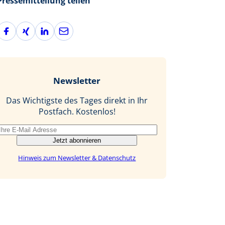
Pressemitteilung teilen
F
X
L
E
a
i
i
-
c
n
n
M
e
g
k
a
b
e
i
Newsletter
o
d
l
o
I
Das Wichtigste des Tages direkt in Ihr
k
n
Postfach. Kostenlos!
Jetzt abonnieren
Hinweis zum Newsletter & Datenschutz