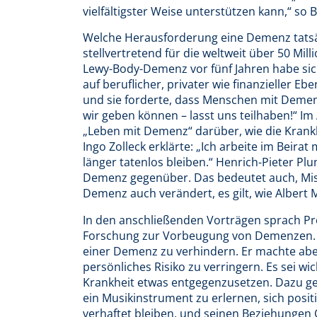
vielfältigster Weise unterstützen kann,“ so 
Welche Herausforderung eine Demenz tatsächl
stellvertretend für die weltweit über 50 Mi
Lewy-Body-Demenz vor fünf Jahren habe sich 
auf beruflicher, privater wie finanzieller Eb
und sie forderte, dass Menschen mit Demen
wir geben können – lasst uns teilhaben!“ Im
„Leben mit Demenz“ darüber, wie die Krankhe
Ingo Zolleck erklärte: „Ich arbeite im Beirat
länger tatenlos bleiben.“ Henrich-Pieter P
Demenz gegenüber. Das bedeutet auch, Miss
Demenz auch verändert, es gilt, wie Albert M
In den anschließenden Vorträgen sprach Pro
Forschung zur Vorbeugung von Demenzen. Bi
einer Demenz zu verhindern. Er machte aber
persönliches Risiko zu verringern. Es sei w
Krankheit etwas entgegenzusetzen. Dazu geh
ein Musikinstrument zu erlernen, sich posit
verhaftet bleiben, und seinen Beziehungen Q