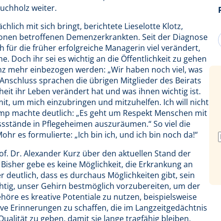
Buchholz weiter.
ich mit sich bringt, berichtete Lieselotte Klotz,
llionen betroffenen Demenzerkrankten. Seit der Diagnose
für die früher erfolgreiche Managerin viel verändert,
ene. Doch ihr sei es wichtig an die Öffentlichkeit zu gehen
z mehr einbezogen werden: „Wir haben noch viel, was
 Anschluss sprachen die übrigen Mitglieder des Beirats
it ihr Leben verändert hat und was ihnen wichtig ist.
 mit, um mich einzubringen und mitzuhelfen. Ich will nicht
lump machte deutlich: „Es geht um Respekt Menschen mit
stände in Pflegeheimen auszuräumen.“ So viel die
ohr es formulierte: „Ich bin ich, und ich bin noch da!“
f. Dr. Alexander Kurz über den aktuellen Stand der
sher gebe es keine Möglichkeit, die Erkrankung an
 deutlich, dass es durchaus Möglichkeiten gibt, sein
ichtig, unser Gehirn bestmöglich vorzubereiten, um der
öre es kreative Potentiale zu nutzen, beispielsweise
ive Erinnerungen zu schaffen, die im Langzeitgedächtnis
ualität zu geben, damit sie lange tragfähig bleiben.