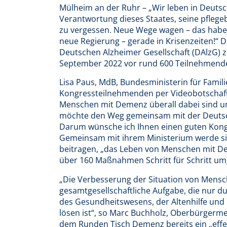
Mülheim an der Ruhr – „Wir leben in Deutsch
Verantwortung dieses Staates, seine pflege
zu vergessen. Neue Wege wagen – das haben
neue Regierung – gerade in Krisenzeiten!“ 
Deutschen Alzheimer Gesellschaft (DAlzG) 
September 2022 vor rund 600 Teilnehmende
Lisa Paus, MdB, Bundesministerin für Famili
Kongressteilnehmenden per Videobotschaft „
Menschen mit Demenz überall dabei sind un
möchte den Weg gemeinsam mit der Deutsch
Darum wünsche ich Ihnen einen guten Kongre
Gemeinsam mit ihrem Ministerium werde s
beitragen, „das Leben von Menschen mit De
über 160 Maßnahmen Schritt für Schritt um
„Die Verbesserung der Situation von Mens
gesamtgesellschaftliche Aufgabe, die nur 
des Gesundheitswesens, der Altenhilfe und b
lösen ist“, so Marc Buchholz, Oberbürgerme
dem Runden Tisch Demenz bereits ein „effek