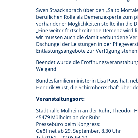
Swen Staack sprach über den „Salto Mortale“
beruflichen Rolle als Demenzexperte zum p
vorhandener Möglichkeiten stellte ihn die
„Eine weiter fortschreitende Demenz wird 
wir müssen auch die damit verbundene Verzw
Dschungel der Leistungen in der Pflegevers
Entlastungsangebote zur Verfügung stehen, 
Beendet wurde die Eröffnungsveranstaltun
Weigand.
Bundesfamilienministerin Lisa Paus hat, n
Hendrik Wüst, die Schirmherrschaft über
Veranstaltungsort:
Stadthalle Mülheim an der Ruhr, Theodor-He
45479 Mülheim an der Ruhr
Pressebüro beim Kongress:
Geöffnet ab 29. September, 8.30 Uhr
Tel: 0151 – 22 08 94 10