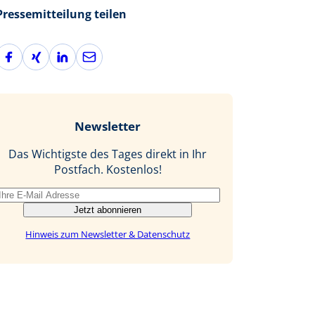
Pressemitteilung teilen
F
X
L
E
a
i
i
-
c
n
n
M
e
g
k
a
b
e
i
Newsletter
o
d
l
o
I
Das Wichtigste des Tages direkt in Ihr
k
n
Postfach. Kostenlos!
Jetzt abonnieren
Hinweis zum Newsletter & Datenschutz