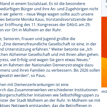
land in einem Sozialstaat. Es ist die besondere
bedürftigen Bürger und ihre An- und Zugehörigen nicht
 wir gelernt – neue Wege wagen sollte auch unsere
Dies betonte Monika Kaus, Vorstandsvorsitzende der
zur Eröffnung des 11. Kongresses der DAlzG am 29.
n vor Ort in Mülheim an der Ruhr.
e, Senioren, Frauen und Jugend grüßte die
Eine demenzfreundliche Gesellschaft ist eine, in der
d Unterstützung erfahren.“ Weiter betonte sie „Ich
en Alzheimer Gesellschaft und mit Ihnen allen gehen.
ss, viel Erfolg und wagen Sie gern etwas Neues.“
ie im Rahmen der Nationalen Demenzstrategie dazu
menz und ihren Familien zu verbessern. Bis 2026 sollen
gesetzt werden“, so Paus.
chen mit Demenzerkrankungen ist eine
durch das Zusammenwirken verschiedener Institutionen
ANZ
ürgerschaftlicher Initiativen wie Selbsthilfegruppen zu
ister der Stadt Mülheim an der Ruhr. In Mülheim sei mit
tives Netzwerk entstanden, das die Betroffenen in