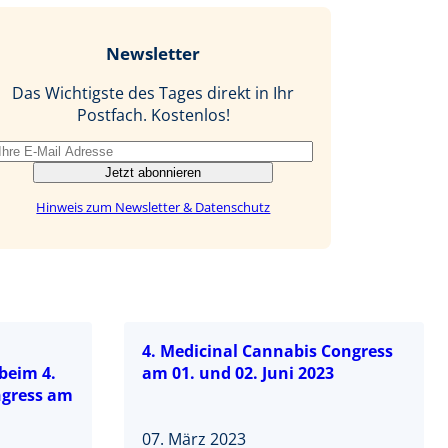
e
g
k
a
b
e
i
Newsletter
o
d
l
o
I
Das Wichtigste des Tages direkt in Ihr
k
n
Postfach. Kostenlos!
Jetzt abonnieren
Hinweis zum Newsletter & Datenschutz
4. Medicinal Cannabis Congress
beim 4.
am 01. und 02. Juni 2023
ngress am
07. März 2023