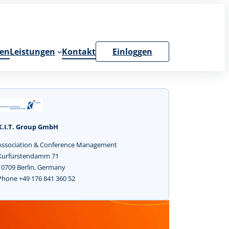
en
Leistungen
Kontakt
Einloggen
K.I.T. Group GmbH
Association & Conference Management
Kurfürstendamm 71
10709 Berlin, Germany
Phone +49 176 841 360 52