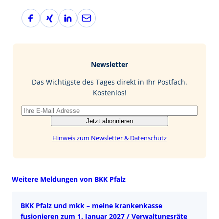
F
X
L
E
a
i
i
-
c
n
n
M
e
g
k
a
b
e
i
Newsletter
o
d
l
o
I
Das Wichtigste des Tages direkt in Ihr Postfach.
k
n
Kostenlos!
Jetzt abonnieren
Hinweis zum Newsletter & Datenschutz
Weitere Meldungen von BKK Pfalz
BKK Pfalz und mkk – meine krankenkasse
fusionieren zum 1. Januar 2027 / Verwaltungsräte