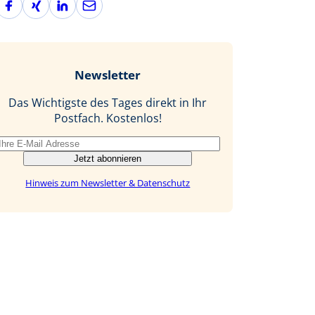
a
i
i
-
c
n
n
M
e
g
k
a
b
e
i
Newsletter
o
d
l
o
I
Das Wichtigste des Tages direkt in Ihr
k
n
Postfach. Kostenlos!
Jetzt abonnieren
Hinweis zum Newsletter & Datenschutz