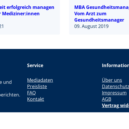
it erfolgreich managen
MBA Gesundheitsmana
r Mediziner:innen
Vom Arzt zum
Gesundheitsmanager
021
09. August 2019
Service
Informatio
Mediadaten
Über uns
le und
Preisliste
Datenschut
FAQ
Impressum
erichten.
Kontakt
AGB
Vertrag wid