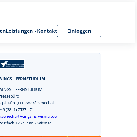
en
Leistungen
Kontakt
Einloggen
WINGS – FERNSTUDIUM
WINGS – FERNSTUDIUM
Pressebüro
Dipl.-Kfm. (FH) André Senechal
+49 (3841) 7537-471
a.senechal@wings.hs-wismar.de
Postfach 1252, 23952 Wismar