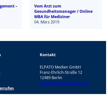
gement –
Vom Arzt zum
Gesundheitsmanager / Online
MBA für Mediziner
04. März 2019
n
Kontakt
ELPATO Medien GmbH
z
Franz-Ehrlich-Straße 12
12489 Berlin
info@gesundheit-adhoc.de
errufen