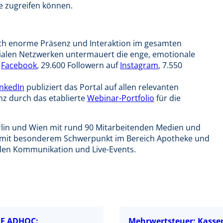
e zugreifen können.
h enorme Präsenz und Interaktion im gesamten
zialen Netzwerken untermauert die enge, emotionale
f
Facebook
, 29.600 Followern auf
Instagram
, 7.550
inkedIn
publiziert das Portal auf allen relevanten
enz durch das etablierte
Webinar-Portfolio
für die
rlin und Wien mit rund 90 Mitarbeitenden Medien und
 mit besonderem Schwerpunkt im Bereich Apotheke und
talen Kommunikation und Live-Events.
E ADHOC:
Mehrwertsteuer: Kasse