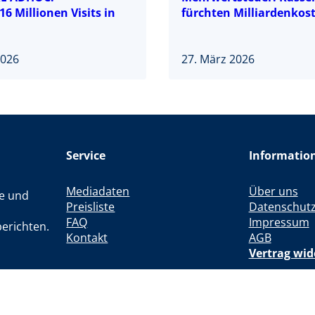
16 Millionen Visits in
fürchten Milliardenkos
2026
27. März 2026
Service
Informatio
Mediadaten
Über uns
le und
Preisliste
Datenschut
FAQ
Impressum
erichten.
Kontakt
AGB
Vertrag wid