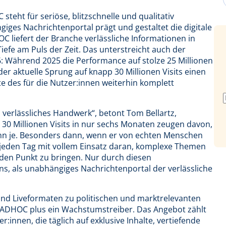
ht für seriöse, blitzschnelle und qualitativ
iges Nachrichtenportal prägt und gestaltet die digitale
 liefert der Branche verlässliche Informationen in
 Tiefe am Puls der Zeit. Das unterstreicht auch der
6: Während 2025 die Performance auf stolze 25 Millionen
er aktuelle Sprung auf knapp 30 Millionen Visits einen
te des für die Nutzer:innen weiterhin komplett
, verlässliches Handwerk“, betont Tom Bellartz,
 Millionen Visits in nur sechs Monaten zeugen davon,
denn je. Besonders dann, wenn er von echten Menschen
 jeden Tag mit vollem Einsatz daran, komplexe Themen
 den Punkt zu bringen. Nur durch diesen
s, als unabhängiges Nachrichtenportal der verlässliche
und Liveformaten zu politischen und marktrelevanten
ADHOC plus ein Wachstumstreiber. Das Angebot zählt
r:innen, die täglich auf exklusive Inhalte, vertiefende