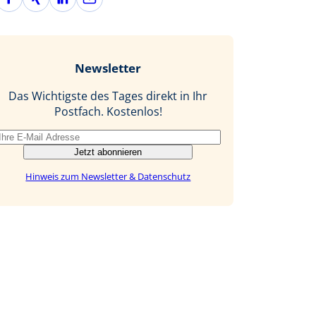
a
i
i
-
c
n
n
M
e
g
k
a
b
e
i
Newsletter
o
d
l
o
I
Das Wichtigste des Tages direkt in Ihr
k
n
Postfach. Kostenlos!
Jetzt abonnieren
Hinweis zum Newsletter & Datenschutz