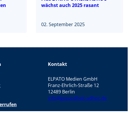
ten
wächst auch 2025 rasant
02. September 2025
n
Kontakt
ELPATO Medien GmbH
z
Franz-Ehrlich-Straße 12
12489 Berlin
info@gesundheit-adhoc.de
errufen