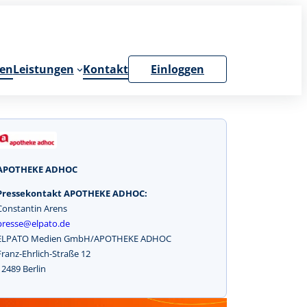
en
Leistungen
Kontakt
Einloggen
APOTHEKE ADHOC
Pressekontakt APOTHEKE ADHOC:
Constantin Arens
presse@elpato.de
ELPATO Medien GmbH/APOTHEKE ADHOC
Franz-Ehrlich-Straße 12
12489 Berlin