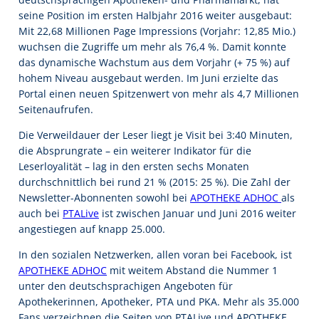
seine Position im ersten Halbjahr 2016 weiter ausgebaut:
Mit 22,68 Millionen Page Impressions (Vorjahr: 12,85 Mio.)
wuchsen die Zugriffe um mehr als 76,4 %. Damit konnte
das dynamische Wachstum aus dem Vorjahr (+ 75 %) auf
hohem Niveau ausgebaut werden. Im Juni erzielte das
Portal einen neuen Spitzenwert von mehr als 4,7 Millionen
Seitenaufrufen.
Die Verweildauer der Leser liegt je Visit bei 3:40 Minuten,
die Absprungrate – ein weiterer Indikator für die
Leserloyalität – lag in den ersten sechs Monaten
durchschnittlich bei rund 21 % (2015: 25 %). Die Zahl der
Newsletter-Abonnenten sowohl bei
APOTHEKE ADHOC
als
auch bei
PTALive
ist zwischen Januar und Juni 2016 weiter
angestiegen auf knapp 25.000.
In den sozialen Netzwerken, allen voran bei Facebook, ist
APOTHEKE ADHOC
mit weitem Abstand die Nummer 1
unter den deutschsprachigen Angeboten für
Apothekerinnen, Apotheker, PTA und PKA. Mehr als 35.000
Fans verzeichnen die Seiten von PTALive und APOTHEKE