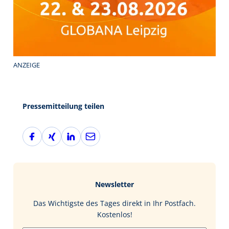
ANZEIGE
Pressemitteilung teilen
F
X
L
E
a
i
i
-
c
n
n
M
e
g
k
a
b
e
i
Newsletter
o
d
l
o
I
Das Wichtigste des Tages direkt in Ihr Postfach.
k
n
Kostenlos!