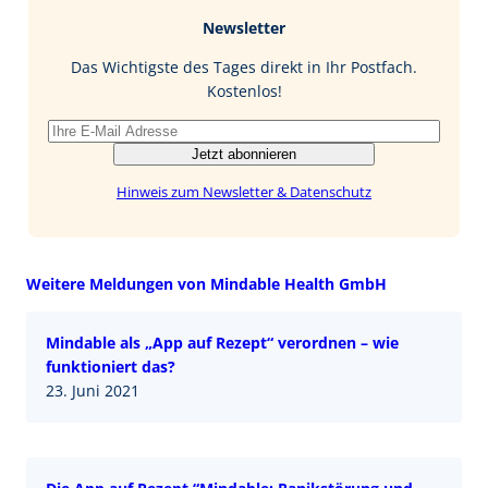
b
e
i
Newsletter
o
d
l
o
I
Das Wichtigste des Tages direkt in Ihr Postfach.
k
n
Kostenlos!
Jetzt abonnieren
Hinweis zum Newsletter & Datenschutz
Weitere Meldungen von Mindable Health GmbH
Mindable als „App auf Rezept“ verordnen – wie
funktioniert das?
23. Juni 2021