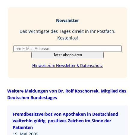
c
n
n
M
e
g
k
a
b
e
i
Newsletter
o
d
l
o
I
Das Wichtigste des Tages direkt in Ihr Postfach.
k
n
Kostenlos!
Jetzt abonnieren
Hinweis zum Newsletter & Datenschutz
Weitere Meldungen von Dr. Rolf Koschorrek, Mitglied des
Deutschen Bundestages
Fremdbesitzverbot von Apotheken in Deutschland
weiterhin gültig  positives Zeichen im Sinne der
Patienten
19. Mai 2009