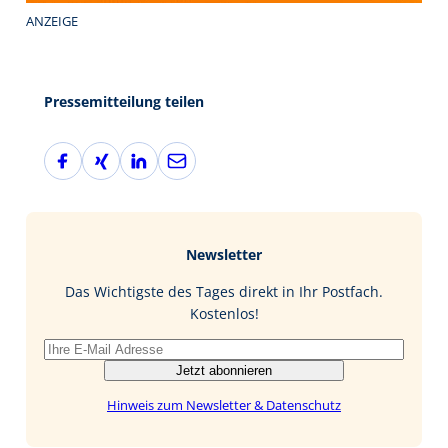
ANZEIGE
Pressemitteilung teilen
F
X
L
E
a
i
i
-
c
n
n
M
e
g
k
a
b
e
i
Newsletter
o
d
l
o
I
Das Wichtigste des Tages direkt in Ihr Postfach.
k
n
Kostenlos!
Jetzt abonnieren
Hinweis zum Newsletter & Datenschutz