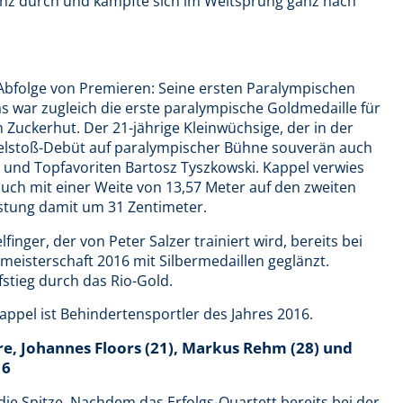
nz durch und kämpfte sich im Weitsprung ganz nach
 Abfolge von Premieren: Seine ersten Paralympischen
as war zugleich die erste paralympische Goldmedaille für
uckerhut. Der 21-jährige Kleinwüchsige, der in der
gelstoß-Debüt auf paralympischer Bühne souverän auch
 und Topfavoriten Bartosz Tyszkowski. Kappel verwies
uch mit einer Weite von 13,57 Meter auf den zweiten
istung damit um 31 Zentimeter.
finger, der von Peter Salzer trainiert wird, bereits bei
eisterschaft 2016 mit Silbermedaillen geglänzt.
stieg durch das Rio-Gold.
appel ist Behindertensportler des Jahres 2016.
hre, Johannes Floors (21), Markus Rehm (28) und
16
die Spitze. Nachdem das Erfolgs-Quartett bereits bei der