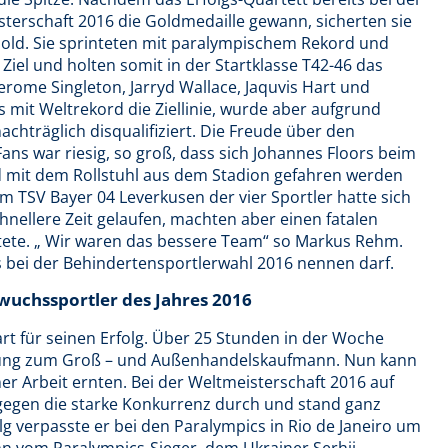
terschaft 2016 die Goldmedaille gewann, sicherten sie
Gold. Sie sprinteten mit paralympischem Rekord und
iel und holten somit in der Startklasse T42-46 das
rome Singleton, Jarryd Wallace, Jaquvis Hart und
 mit Weltrekord die Ziellinie, wurde aber aufgrund
achträglich disqualifiziert. Die Freude über den
ans war riesig, so groß, dass sich Johannes Floors beim
d mit dem Rollstuhl aus dem Stadion gefahren werden
m TSV Bayer 04 Leverkusen der vier Sportler hatte sich
chnellere Zeit gelaufen, machten aber einen fatalen
stete. „ Wir waren das bessere Team“ so Markus Rehm.
s bei der Behindertensportlerwahl 2016 nennen darf.
hwuchssportler des Jahres 2016
rt für seinen Erfolg. Über 25 Stunden in der Woche
ildung zum Groß – und Außenhandelskaufmann. Nun kann
ner Arbeit ernten. Bei der Weltmeisterschaft 2016 auf
 gegen die starke Konkurrenz durch und stand ganz
g verpasste er bei den Paralympics in Rio de Janeiro um
hn vom Paralympics-Sieger, dem Ukrainer Serhii