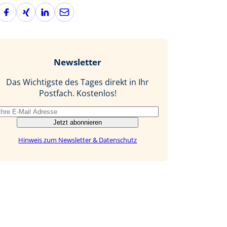
F
X
L
E
a
i
i
-
c
n
n
M
e
g
k
a
b
e
i
Newsletter
o
d
l
o
I
Das Wichtigste des Tages direkt in Ihr
k
n
Postfach. Kostenlos!
Jetzt abonnieren
Hinweis zum Newsletter & Datenschutz