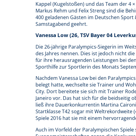
Kappel (Kugelstoßen) und das Team der 4 × 
Markus Rehm und Felix Streng sind die Behi
400 geladenen Gästen im Deutschen Sport
Samstagabend geehrt.
Vanessa Low (26, TSV Bayer 04 Leverku
Die 26-jährige Paralympics-Siegerin im Wei
des Jahres nennen. Dies ist jedoch nicht di
für ihre herausragenden Leistungen bei de
Sporthilfe zur Sportlerin des Monats Septe
Nachdem Vanessa Low bei den Paralympics
belegt hatte, wechselte sie Trainer und Wo
City. Dort bereitete sie sich mit Trainer Ro
Janeiro vor. Das hat sich für die beidseiti
ließ ihre Dauerkonkurrentin Martina Caironi (
Startklasse T42 sogar mit Weltrekordweite 
Spiele 2016 hat sie mit einem hervorragen
Auch im Vorfeld der Paralympischen Spiele 