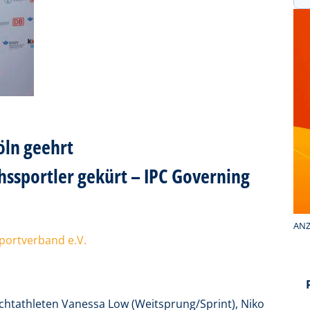
öln geehrt
sportler gekürt – IPC Governing
ANZ
portverband e.V.
chtathleten Vanessa Low (Weitsprung/Sprint), Niko