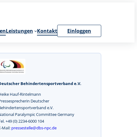
en
Leistungen
Kontakt
Einloggen
Deutscher Behindertensportverband e.V.
Heike Hauf-Rintelmann
Pressesprecherin Deutscher
Behindertensportverband e.V.
National Paralympic Committee Germany
Tel. +49 (0) 2234-6000 104
E-Mail:
pressestelle@dbs-npc.de