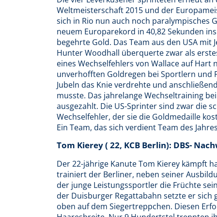
Weltmeisterschaft 2015 und der Europameis
sich in Rio nun auch noch paralympisches 
neuem Europarekord in 40,82 Sekunden ins Z
begehrte Gold. Das Team aus den USA mit Je
Hunter Woodhall überquerte zwar als erstes
eines Wechselfehlers von Wallace auf Hart n
unverhofften Goldregen bei Sportlern und F
Jubeln das Knie verdrehte und anschließen
musste. Das jahrelange Wechseltraining bei
ausgezahlt. Die US-Sprinter sind zwar die s
Wechselfehler, der sie die Goldmedaille ko
Ein Team, das sich verdient Team des Jahre
Tom Kierey ( 22, KCB Berlin): DBS- Nac
Der 22-jährige Kanute Tom Kierey kämpft ha
trainiert der Berliner, neben seiner Ausb
der junge Leistungssportler die Früchte sei
der Duisburger Regattabahn setzte er sich
oben auf dem Siegertreppchen. Diesen Erfol
Haaresbreite. Nur 9 Hundertstel trennten i