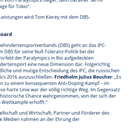
age für Tokio“.
Leistungen wird Tom Kierey mit dem DBS-
Board
Behindertensportverbands (DBS) geht an das IPC-
DBS für seine Null-Toleranz-Politik bei der
rfeld der Paralympics in Rio aufgedeckten
dertensport eine neue Dimension dar. Folgerichtig
dliche und mutige Entscheidung des IPC, die russischen
ics 2016 auszuschließen.
Friedhelm Julius Beucher
: „Es
 hin zu einem konsequenten Anti-Doping-Kampf – im
se harte Linie war der völlig richtige Weg. Im Gegensatz
 historische Chance wahrgenommen, von der sich der
 Wettkämpfe erhofft.“
sellschaft und Wirtschaft, Partner und Förderer des
e Medien nahmen an der Ehrung der