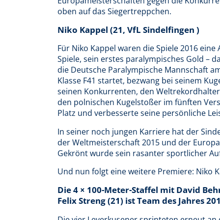
Europameisterschaften gegen die Konkurre
oben auf das Siegertreppchen.
Niko Kappel (21, VfL Sindelfingen )
Für Niko Kappel waren die Spiele 2016 eine
Spiele, sein erstes paralympisches Gold – d
die Deutsche Paralympische Mannschaft am Z
Klasse F41 startet, bezwang bei seinem Ku
seinen Konkurrenten, den Weltrekordhalter
den polnischen Kugelstoßer im fünften Vers
Platz und verbesserte seine persönliche Le
In seiner noch jungen Karriere hat der Sindel
der Weltmeisterschaft 2015 und der Europam
Gekrönt wurde sein rasanter sportlicher Auf
Und nun folgt eine weitere Premiere: Niko K
Die 4 × 100-Meter-Staffel mit David Be
Felix Streng (21) ist Team des Jahres 20
Die vier Leverkusener sprinteten erneut an 