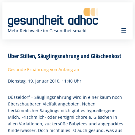
Zum
Inhalt
springen
Mehr Reichweite im Gesundheitsmarkt
Über Stillen, Säuglingsnahrung und Gläschenkost
Gesunde Ernährung von Anfang an
Dienstag, 19. Januar 2010, 11:40 Uhr
Düsseldorf – Säuglingsnahrung wird in einer kaum noch
überschaubaren Vielfalt ange­boten. Neben
herkömmlicher Säuglingsmilch gibt es hypoallergene
Milch, Frischmilch- oder Fertigmilchbreie, Gläschen in
allen Variationen, zucker­süße Babytees und abgepacktes
Kinderwasser. Doch nicht alles ist auch gesund, was aus