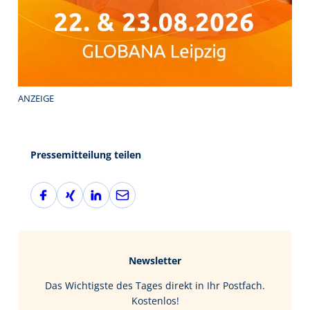
ANZEIGE
Pressemitteilung teilen
F
X
L
E
a
i
i
-
c
n
n
M
e
g
k
a
b
e
i
Newsletter
o
d
l
o
I
Das Wichtigste des Tages direkt in Ihr Postfach.
k
n
Kostenlos!