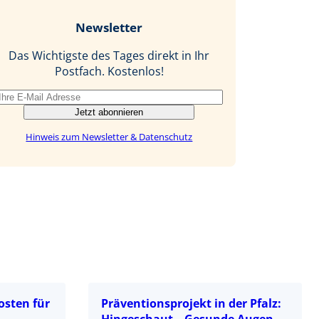
b
e
i
Newsletter
o
d
l
o
I
Das Wichtigste des Tages direkt in Ihr
k
n
Postfach. Kostenlos!
Jetzt abonnieren
Hinweis zum Newsletter & Datenschutz
osten für
Präventionsprojekt in der Pfalz:
Hingeschaut – Gesunde Augen