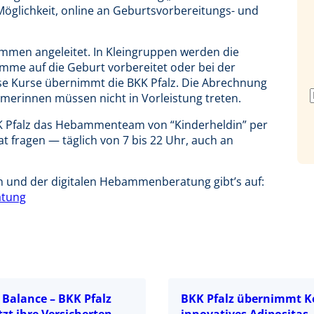
 Möglichkeit, online an Geburtsvorbereitungs- und
mmen angeleitet. In Klein­gruppen werden die
mme auf die Geburt vorbereitet oder bei der
ese Kurse übernimmt die BKK Pfalz. Die Abrechnung
ehmerinnen müssen nicht in Vorleistung treten.
K Pfalz das Hebammenteam von “Kinderheldin” per
at fragen — täglich von 7 bis 22 Uhr, auch an
 und der digitalen Hebammen­beratung gibt’s auf:
atung
n Balance – BKK Pfalz
BKK Pfalz übernimmt K
zt ihre Versicherten
innovatives Adipositas-