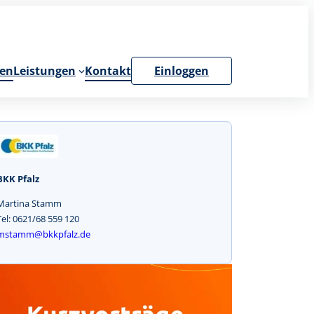
en
Leistungen
Kontakt
Einloggen
BKK Pfalz
Martina Stamm
Tel: 0621/68 559 120
mstamm@bkkpfalz.de