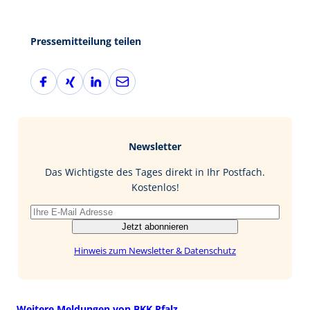
Pressemitteilung teilen
F
X
L
E
a
i
i
-
c
n
n
M
e
g
k
a
b
e
i
Newsletter
o
d
l
o
I
Das Wichtigste des Tages direkt in Ihr Postfach.
k
n
Kostenlos!
Jetzt abonnieren
Hinweis zum Newsletter & Datenschutz
Weitere Meldungen von BKK Pfalz