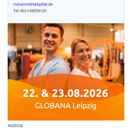
mstamm@bkkpfalz.de
Tel: 0621/68559120
ANZEIGE