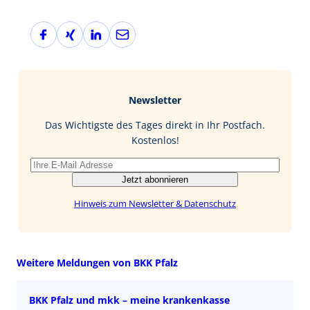
F
X
L
E
a
i
i
-
c
n
n
M
e
g
k
a
b
e
i
Newsletter
o
d
l
o
I
Das Wichtigste des Tages direkt in Ihr Postfach.
k
n
Kostenlos!
Jetzt abonnieren
Hinweis zum Newsletter & Datenschutz
Weitere Meldungen von BKK Pfalz
BKK Pfalz und mkk – meine krankenkasse