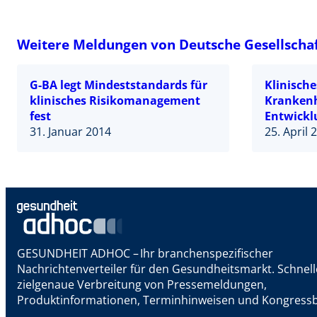
Weitere Meldungen von Deutsche Gesellschaft
G-BA legt Mindeststandards für
Klinisch
klinisches Risikomanagement
Kranken
fest
Entwickl
31. Januar 2014
25. April 
GESUNDHEIT ADHOC – Ihr branchenspezifischer
Nachrichtenverteiler für den Gesundheitsmarkt. Schnel
zielgenaue Verbreitung von Pressemeldungen,
Produktinformationen, Terminhinweisen und Kongressb