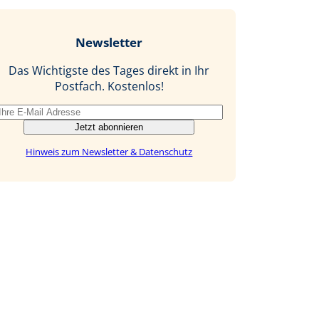
e
g
k
a
b
e
i
Newsletter
o
d
l
o
I
Das Wichtigste des Tages direkt in Ihr
k
n
Postfach. Kostenlos!
Jetzt abonnieren
Hinweis zum Newsletter & Datenschutz