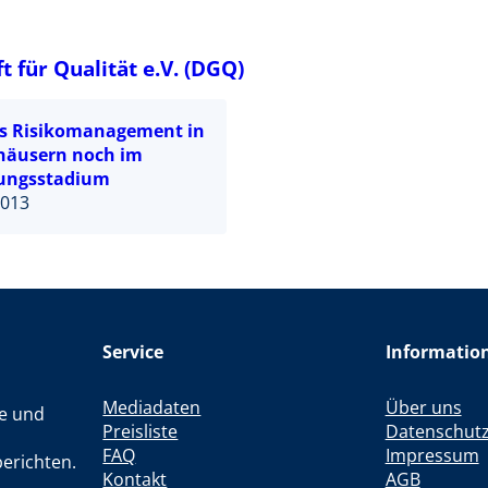
 für Qualität e.V. (DGQ)
es Risikomanagement in
häusern noch im
ungsstadium
2013
Service
Informatio
Mediadaten
Über uns
le und
Preisliste
Datenschut
FAQ
Impressum
erichten.
Kontakt
AGB