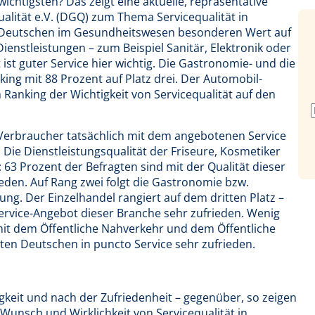
ichtigsten? Das zeigt eine aktuelle, repräsentative
alität e.V. (DGQ) zum Thema Servicequalität in
r Deutschen im Gesundheitswesen besonderen Wert auf
Dienstleistungen – zum Beispiel Sanitär, Elektronik oder
ist guter Service hier wichtig. Die Gastronomie- und die
king mit 88 Prozent auf Platz drei. Der Automobil-
Ranking der Wichtigkeit von Servicequalität auf den
e Verbraucher tatsächlich mit dem angebotenen Service
 Die Dienstleistungsqualität der Friseure, Kosmetiker
63 Prozent der Befragten sind mit der Qualität dieser
eden. Auf Rang zwei folgt die Gastronomie bzw.
g. Der Einzelhandel rangiert auf dem dritten Platz –
ervice-Angebot dieser Branche sehr zufrieden. Wenig
mit dem Öffentliche Nahverkehr und dem Öffentliche
sten Deutschen in puncto Service sehr zufrieden.
gkeit und nach der Zufriedenheit – gegenüber, so zeigen
Wunsch und Wirklichkeit von Servicequalität in