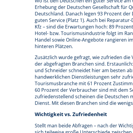
Wo ist den Deutschen ein guter Service am w
Erhebung der Deutschen Gesellschaft für Qu
Deutschland. Danach legen 93 Prozent de
guten Service (Platz 1). Auch bei Reparatur-
Kfz – sind die Erwartungen hoch: 89 Prozent 
Hotel- bzw. Tourismusindustrie folgt im Ran
Handel sowie Online-Angebote rangieren im 
hinteren Plätzen.
Zusätzlich wurde gefragt, wie zufrieden di
der abgefragten Branchen sind. Erstaunlich:
und Schneider schneidet hier am besten ab: 
handwerklichen Dienstleistungen sehr zufri
Tourismusbranche mit 61 Prozent Zustimmun
60 Prozent der Verbraucher sind mit dem S
zufriedenstellend scheinen die Deutschen 
Dienst. Mit diesen Branchen sind die wenig
Wichtigkeit vs. Zufriedenheit
Stellt man beide Abfragen – nach der Wichti
sich teilweise große Unterschiede zwischen 